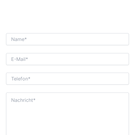
WIR FREUEN UNS AUF EINEN
INTERESSANTEN GESCHÄFTSDIALOG MIT
IHNEN!