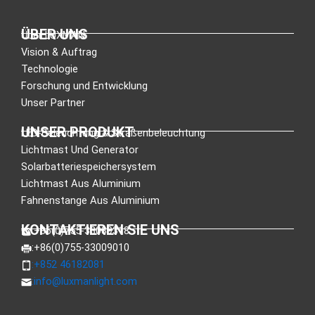
ÜBER UNS
Über LUXMAN
Vision & Auftrag
Technologie
Forschung und Entwicklung
Unser Partner
UNSER PRODUKT
LED-Beleuchtung & Straßenbeleuchtung
Lichtmast Und Generator
Solarbatteriespeichersystem
Lichtmast Aus Aluminium
Fahnenstange Aus Aluminium
KONTAKTIEREN SIE UNS
:+86(0)755-33089318
:+86(0)755-33009010
:+852 46182081
:
info@luxmanlight.com