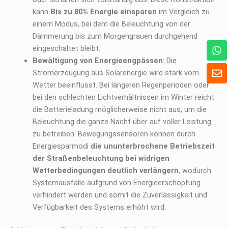
kann
Bis zu 80% Energie einsparen
im Vergleich zu
einem Modus, bei dem die Beleuchtung von der
Dämmerung bis zum Morgengrauen durchgehend
W
eingeschaltet bleibt.
h
Bewältigung von Energieengpässen
: Die
a
U
Stromerzeugung aus Solarenergie wird stark vom
t
m
s
Wetter beeinflusst. Bei längeren Regenperioden oder
s
A
c
bei den schlechten Lichtverhältnissen im Winter reicht
p
h
die Batterieladung möglicherweise nicht aus, um die
p
l
Beleuchtung die ganze Nacht über auf voller Leistung
a
zu betreiben. Bewegungssensoren können durch
g
Energiesparmodi
die ununterbrochene Betriebszeit
der Straßenbeleuchtung bei widrigen
Wetterbedingungen deutlich verlängern
, wodurch
Systemausfälle aufgrund von Energieerschöpfung
verhindert werden und somit die Zuverlässigkeit und
Verfügbarkeit des Systems erhöht wird.