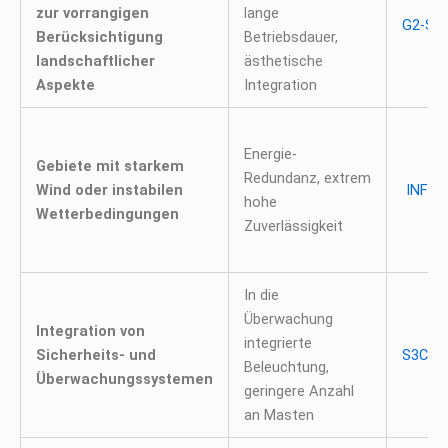
zur vorrangigen
lange
G2-SER
Berücksichtigung
Betriebsdauer,
landschaftlicher
ästhetische
Aspekte
Integration
Energie-
Gebiete mit starkem
Redundanz, extrem
Wind oder instabilen
INF-SE
hohe
Wetterbedingungen
Zuverlässigkeit
In die
Überwachung
Integration von
integrierte
Sicherheits- und
S3C-SE
Beleuchtung,
Überwachungssystemen
geringere Anzahl
an Masten