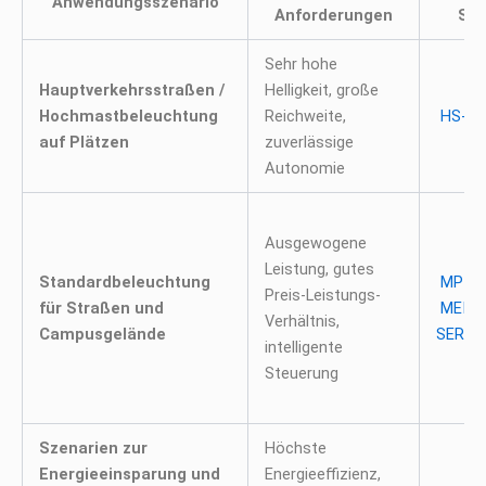
Anwendungsszenario
Anforderungen
Ser
Sehr hohe
Hauptverkehrsstraßen /
Helligkeit, große
Hochmastbeleuchtung
Reichweite,
HS-SE
auf Plätzen
zuverlässige
Autonomie
Ausgewogene
Leistung, gutes
Standardbeleuchtung
MP-SE
Preis-Leistungs-
für Straßen und
MEINE
Verhältnis,
Campusgelände
SERIE
intelligente
Steuerung
Szenarien zur
Höchste
Energieeinsparung und
Energieeffizienz,