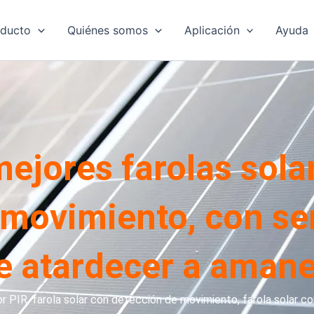
oducto
Quiénes somos
Aplicación
Ayuda
mejores farolas sola
 movimiento, con se
e atardecer a aman
r PIR, farola solar con detección de movimiento, farola solar co