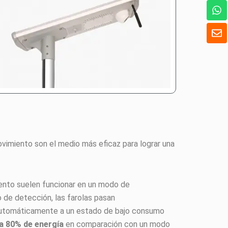
W
h
a
S
t
o
s
b
A
r
p
e
p
vimiento son el medio más eficaz para lograr una
iento suelen funcionar en un modo de
 de detección, las farolas pasan
n automáticamente a un estado de bajo consumo
a 80% de energía
en comparación con un modo