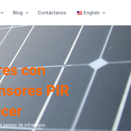
Blog
Contáctanos
English
res con
nsores PIR
ecer
n sensor de infrarrojos