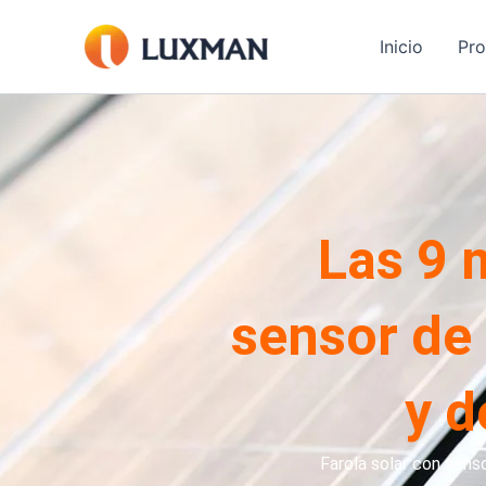
Ir
al
Inicio
Pr
contenido
Las 9 
sensor de
y d
Farola solar con senso