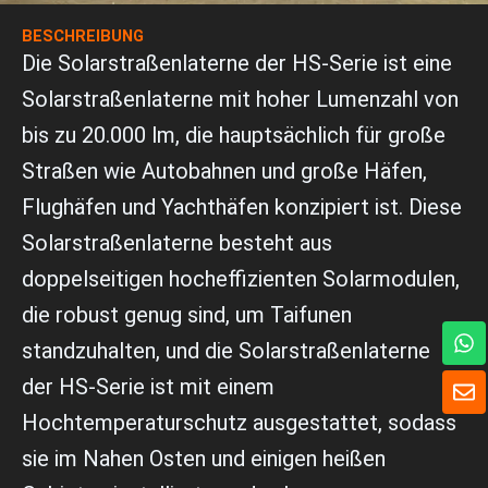
BESCHREIBUNG
Die Solarstraßenlaterne der HS-Serie ist eine
Solarstraßenlaterne mit hoher Lumenzahl von
bis zu 20.000 lm, die hauptsächlich für große
Straßen wie Autobahnen und große Häfen,
Flughäfen und Yachthäfen konzipiert ist. Diese
Solarstraßenlaterne besteht aus
doppelseitigen hocheffizienten Solarmodulen,
die robust genug sind, um Taifunen
W
standzuhalten, und die Solarstraßenlaterne
h
a
U
der HS-Serie ist mit einem
t
m
s
Hochtemperaturschutz ausgestattet, sodass
s
A
c
sie im Nahen Osten und einigen heißen
p
h
p