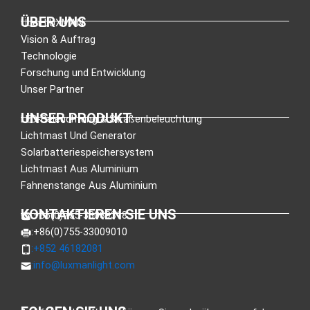
ÜBER UNS
Über LUXMAN
Vision & Auftrag
Technologie
Forschung und Entwicklung
Unser Partner
UNSER PRODUKT
LED-Beleuchtung & Straßenbeleuchtung
Lichtmast Und Generator
Solarbatteriespeichersystem
Lichtmast Aus Aluminium
Fahnenstange Aus Aluminium
KONTAKTIEREN SIE UNS
:+86(0)755-33089318
:+86(0)755-33009010
:+852 46182081
:
info@luxmanlight.com