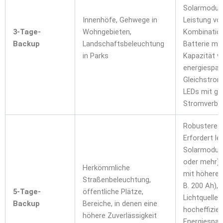
Solarmodul 
Innenhöfe, Gehwege in
Leistung von
3-Tage-
Wohngebieten,
Kombination
Backup
Landschaftsbeleuchtung
Batterie mit
in Parks
Kapazität v
energiespar
Gleichstro
LEDs mit ge
Stromverbra
Robustere K
Erfordert le
Solarmodule
oder mehr) 
Herkömmliche
mit höherer 
Straßenbeleuchtung,
B. 200 Ah), 
5-Tage-
öffentliche Plätze,
Lichtquellen
Backup
Bereiche, in denen eine
hocheffizie
höhere Zuverlässigkeit
Energiespar