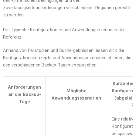
s
den klimatischen Bedingungen und den
A
c
Zuverlässigkeitsanforderungen verschiedener Regionen gerecht
p
h
zu werden.
p
l
a
Drei typische Konfigurationen und Anwendungsszenarien als
g
Referenz
Anhand von Fallstudien und Suchergebnissen lassen sich die
Konfigurationskonzepte und Anwendungsszenarien ableiten, die
den verschiedenen Backup-Tagen entsprechen:
Kurze Bes
Anforderungen
Mögliche
Konfigura
an die Backup-
Anwendungsszenarien
(abgeleit
Tage
Fä
Eine relativ
Konfigurati
beispielswei