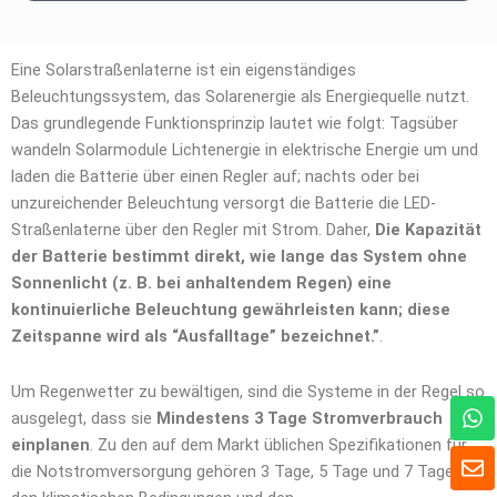
Eine Solarstraßenlaterne ist ein eigenständiges
Beleuchtungssystem, das Solarenergie als Energiequelle nutzt.
Das grundlegende Funktionsprinzip lautet wie folgt: Tagsüber
wandeln Solarmodule Lichtenergie in elektrische Energie um und
laden die Batterie über einen Regler auf; nachts oder bei
unzureichender Beleuchtung versorgt die Batterie die LED-
Straßenlaterne über den Regler mit Strom. Daher,
Die Kapazität
der Batterie bestimmt direkt, wie lange das System ohne
Sonnenlicht (z. B. bei anhaltendem Regen) eine
kontinuierliche Beleuchtung gewährleisten kann; diese
Zeitspanne wird als “Ausfalltage” bezeichnet.”
.
Um Regenwetter zu bewältigen, sind die Systeme in der Regel so
W
ausgelegt, dass sie
Mindestens 3 Tage Stromverbrauch
h
einplanen
. Zu den auf dem Markt üblichen Spezifikationen für
a
U
t
die Notstromversorgung gehören 3 Tage, 5 Tage und 7 Tage, um
m
s