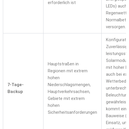
erforderlich ist
LEDs) auch 
Regenwette
Normalbetri
versorgen.
Konfigurati
Zuverlässigk
leistungsst
Solarmodul
Hauptstraßen in
mit hoher K
Regionen mit extrem
auch bei ex
hohen
Wetterbedin
7-Tage-
Niederschlagsmengen,
unterbrechu
Backup
Hauptverkehrsachsen,
Beleuchtung
Gebiete mit extrem
gewährleist
hohen
kommt eine 
Sicherheitsanforderungen
Bauweise (G
Einsatz, um