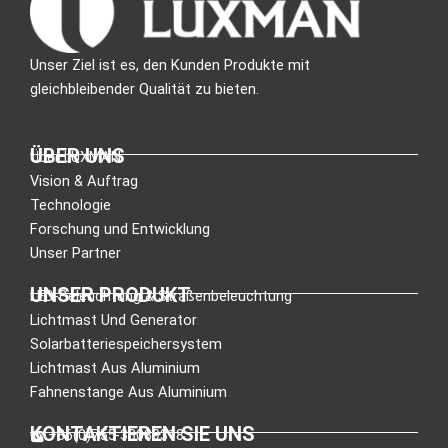
Unser Ziel ist es, den Kunden Produkte mit
gleichbleibender Qualität zu bieten.
ÜBER UNS
Über LUXMAN
Vision & Auftrag
Technologie
Forschung und Entwicklung
Unser Partner
UNSER PRODUKT
LED-Beleuchtung & Straßenbeleuchtung
Lichtmast Und Generator
Solarbatteriespeichersystem
Lichtmast Aus Aluminium
Fahnenstange Aus Aluminium
KONTAKTIEREN SIE UNS
:+86(0)755-33089318