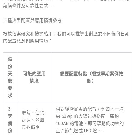
氣候條件及可靠性要求。.
三種典型配置與應用情境參考
根據個案研究和搜尋結果，我們可以推導出對應於不同備份日期
的配置概念與應用情境：
備
份
天
可能的應用
簡要配置特點（根據早期案例推
數
情境
斷）
要
求
3
相對經濟實惠的配置。例如，一塊
庭院、住宅
天
約 50Wp 的太陽能板搭配一顆約
步道、公園
備
100Ah 的電池，即可驅動低功率的
景觀照明
份
直流節能燈或 LED 燈。.