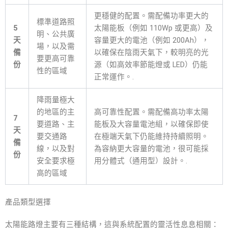
更穩健的配置。需配備功率更大的
標準道路照
5
太陽能板（例如 110Wp 或更高）及
明、公共廣
天
容量更大的電池（例如 200Ah），
場，以及需
備
以確保在陰雨天氣下，較明亮的光
要更高可靠
份
源（如高效率節能燈或 LED）仍能
性的區域
正常運作。.
降雨量極大
的地區的主
高可靠性配置。需配備高功率太陽
7
要道路、主
能板及大容量電池組，以確保即使
天
要交通路
在極端天氣下仍能維持持續照明。
備
線，以及對
為容納更大容量的電池，很可能採
份
安全要求極
用分體式（通用型）設計。.
高的區域
產品類型選擇
太陽能路燈主要有三種結構，這與系統配置的靈活性息息相關：