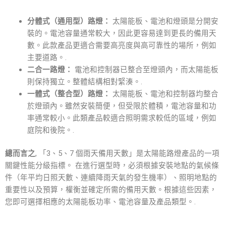
分體式（通用型）路燈：
太陽能板、電池和燈頭是分開安
裝的。電池容量通常較大，因此更容易達到更長的備用天
數。此款產品更適合需要高亮度與高可靠性的場所，例如
主要道路。.
二合一路燈：
電池和控制器已整合至燈頭內，而太陽能板
則保持獨立。整體結構相對緊湊。.
一體式（整合型）路燈：
太陽能板、電池和控制器均整合
於燈頭內。雖然安裝簡便，但受限於體積，電池容量和功
率通常較小。此類產品較適合照明需求較低的區域，例如
庭院和後院。.
總而言之
, 「3、5、7 個雨天備用天數」是太陽能路燈產品的一項
關鍵性能分級指標。 在進行選型時，必須根據安裝地點的氣候條
件（年平均日照天數、連續降雨天氣的發生機率）、照明地點的
重要性以及預算，權衡並確定所需的備用天數。根據這些因素，
您即可選擇相應的太陽能板功率、電池容量及產品類型。.