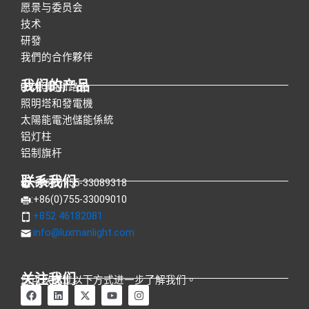
愿景与委员会
技术
研發
我們的合作夥伴
我们的产品
LED照明和路燈
照明塔和發電機
太陽能電池儲能係統
铝灯柱
铝制旗杆
联系我们
:+86(0)755-33089318
:+86(0)755-33009010
:+852 46182081
:
info@luxmanlight.com
关注我们
您可以通过以下方式进一步了解我们。
在
L
X
Y
I
F
i
-
o
n