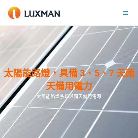
跳
至
內
容
太陽能路燈，具備 3、5、7 天雨
天備用電力
太陽能路燈系統與雨天備用電源