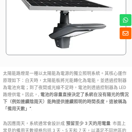
W
h
a
信
t
封
s
A
p
p
太陽能路燈是一種以太陽能為電源的獨立照明系統。其核心運作
原理如下：白天時，太陽能板將光能轉化為電能，並透過控制器
為電池充電；到了夜間或光線不足時，電池則透過控制器為 LED
路燈供電。因此，,
電池的容量直接決定了系統在沒有陽光的情況
下（例如連續陰雨天）能夠提供連續照明的時間長度，這被稱為
「備用天數」“
.
為因應雨天，系統通常會設計成
預留至少 3 天的用電量
. 市面上
常見的備用天數規格包括 3 天、5 天和 7 天，以滿足不同地區的