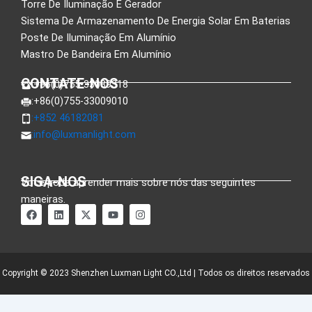
Torre De Iluminação E Gerador
Sistema De Armazenamento De Energia Solar Em Baterias
Poste De Iluminação Em Alumínio
Mastro De Bandeira Em Alumínio
CONTATE-NOS
:+86(0)755-33089318
:+86(0)755-33009010
:+852 46182081
:
info@luxmanlight.com
SIGA-NOS
Você pode aprender mais sobre nós das seguintes
maneiras.
F
L
X
Y
I
a
i
-
o
n
c
n
t
u
s
e
k
w
T
t
b
e
i
u
a
o
d
t
b
g
o
i
t
e
r
Copyright © 2023 Shenzhen Luxman Light CO.,Ltd | Todos os direitos reservados
k
n
e
a
r
m