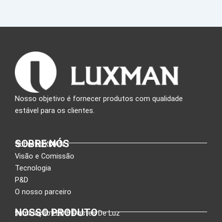
Nosso objetivo é fornecer produtos com qualidade
estável para os clientes.
SOBRE NÓS
Sobre LUXMAN
Visão e Comissão
Tecnologia
P&D
O nosso parceiro
NOSSO PRODUTO
Iluminação LED E Postes De Luz