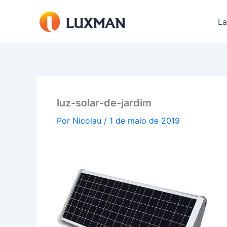
Ir
para
La
o
conteúdo
luz-solar-de-jardim
Por
Nicolau
/
1 de maio de 2019