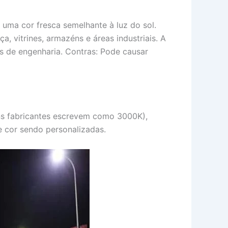
uma cor fresca semelhante à luz do sol.
 vitrines, armazéns e áreas industriais. A
os de engenharia. Contras: Pode causar
ns fabricantes escrevem como 3000K),
 cor sendo personalizadas.