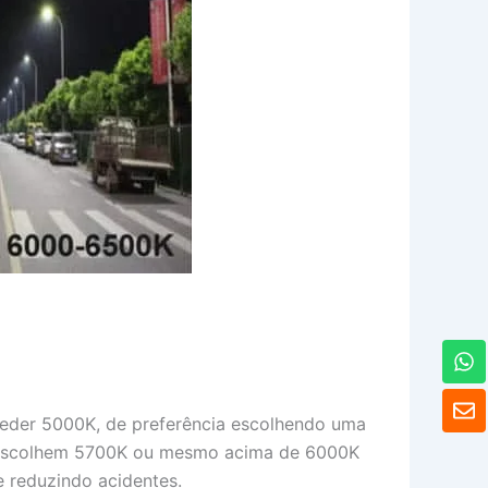
W
h
a
E
t
n
ceder 5000K, de preferência escolhendo uma
s
v
da escolhem 5700K ou mesmo acima de 6000K
A
e
p
e reduzindo acidentes.
l