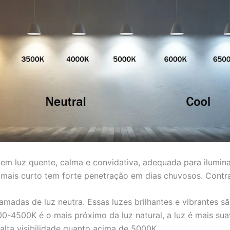
m luz quente, calma e convidativa, adequada para ilumina
ais curto tem forte penetração em dias chuvosos. Contras:
adas de luz neutra. Essas luzes brilhantes e vibrantes s
00-4500K é o mais próximo da luz natural, a luz é mais su
alta visibilidade quanto acima de 5000K.