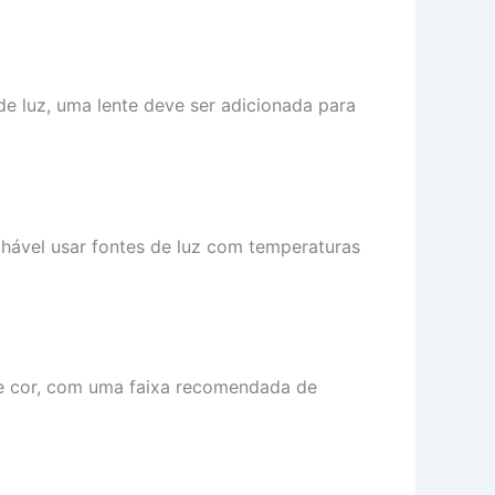
p
o
p
e
e luz, uma lente deve ser adicionada para
lhável usar fontes de luz com temperaturas
de cor, com uma faixa recomendada de