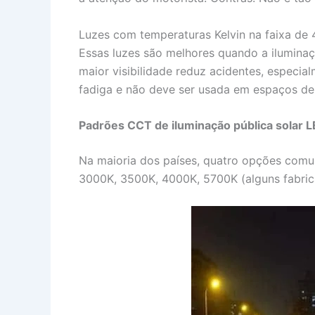
Luzes com temperaturas Kelvin na faixa de 
Essas luzes são melhores quando a iluminaç
maior visibilidade reduz acidentes, especi
fadiga e não deve ser usada em espaços de 
Padrões CCT de iluminação pública solar 
Na maioria dos países, quatro opções comu
3000K, 3500K, 4000K, 5700K (alguns fabri