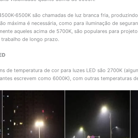
4500K-6500K são chamadas de luz branca fria, produzindo 
ão máxima é necessária, como para iluminação de segurança,
almente aqueles acima de 5700K, são populares para projet
trabalho de longo prazo.
LED
ns de temperatura de cor para luzes LED são 2700K (algu
cantes escrevem como 6000K), com outras temperaturas de