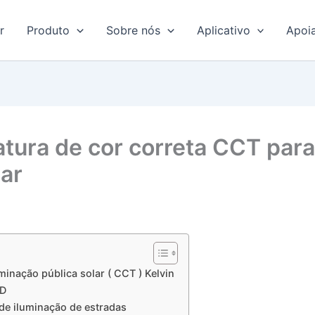
r
Produto
Sobre nós
Aplicativo
Apoi
tura de cor correta CCT para
lar
inação pública solar ( CCT ) Kelvin
ED
 de iluminação de estradas