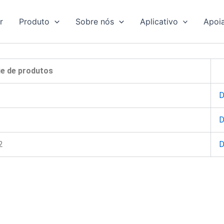
r
Produto
Sobre nós
Aplicativo
Apoi
ie de produtos
D
D
2
D