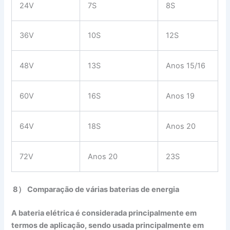
24V
7S
8S
36V
10S
12S
48V
13S
Anos 15/16
60V
16S
Anos 19
64V
18S
Anos 20
72V
Anos 20
23S
8） Comparação de várias baterias de energia
A bateria elétrica é considerada principalmente em
termos de aplicação, sendo usada principalmente em