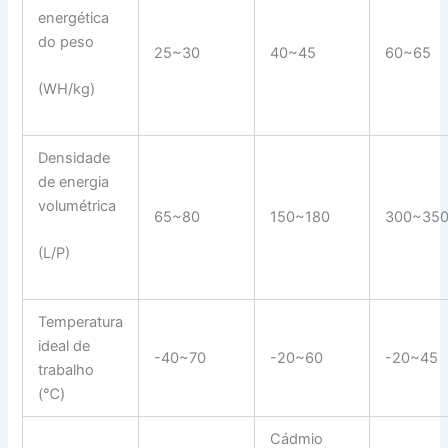
energética
do peso
25~30
40~45
60~65
(WH/kg)
Densidade
de energia
volumétrica
65~80
150~180
300~35
(L/P)
Temperatura
ideal de
-40~70
-20~60
-20~45
trabalho
(℃)
Cádmio