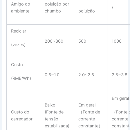
Amigo do
poluição por
/
ambiente
chumbo
poluição
Reciclar
200~300
500
1000
(vezes)
Custo
0.6~1.0
2.0~2.6
2.5~3.8
(RMB/Wh)
Em geral
Baixo
Em geral
Custo do
(Fonte de
（Fonte de
（Fonte 
carregador
tensão
corrente
corrente
estabilizada)
constante）
constan