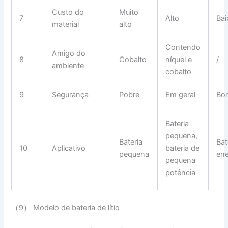
Custo do
Muito
7
Alto
Bai
material
alto
Contendo
Amigo do
8
Cobalto
níquel e
/
ambiente
cobalto
9
Segurança
Pobre
Em geral
Bo
Bateria
pequena,
Bateria
Bat
10
Aplicativo
bateria de
pequena
ene
pequena
potência
（9） Modelo de bateria de lítio