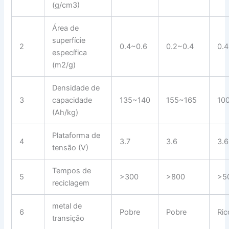
(g/cm3)
Área de
superfície
2
0.4~0.6
0.2~0.4
0.
específica
(m2/g)
Densidade de
3
capacidade
135~140
155~165
10
(Ah/kg)
Plataforma de
4
3.7
3.6
3.6
tensão (V)
Tempos de
5
>300
>800
>5
reciclagem
metal de
6
Pobre
Pobre
Ric
transição