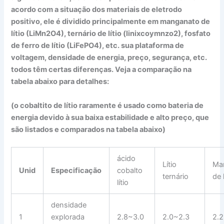
acordo com a situação dos materiais de eletrodo
positivo, ele é dividido principalmente em manganato de
lítio (LiMn2O4), ternário de lítio (linixcoymnzo2), fosfato
de ferro de lítio (LiFePO4), etc. sua plataforma de
voltagem, densidade de energia, preço, segurança, etc.
todos têm certas diferenças. Veja a comparação na
tabela abaixo para detalhes:
(o cobaltito de lítio raramente é usado como bateria de
energia devido à sua baixa estabilidade e alto preço, que
são listados e comparados na tabela abaixo)
ácido
Lítio
Ma
Unid
Especificação
cobalto
ternário
de l
lítio
densidade
1
explorada
2.8~3.0
2.0~2.3
2.