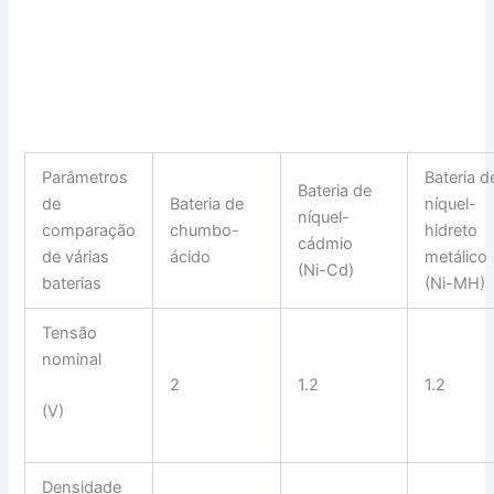
Parâmetros
Bateria d
Bateria de
de
Bateria de
níquel-
níquel-
comparação
chumbo-
hidreto
cádmio
de várias
ácido
metálico
(Ni-Cd)
baterias
(Ni-MH)
Tensão
nominal
2
1.2
1.2
(V)
Densidade