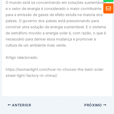
O mundo está se concentrando em soluções sustentáveis
a
E
t
e o setor de energia é considerado o maior contribuinte
n
s
para a emissão de gases de efeito estufa na maioria dos
v
A
e
países. O governo dos países está pressionando para
p
l
construir uma solução de energia sustentável. E o sistema
p
o
de semáforo movido a energia solar é, com razão, o que é
p
necessário para derivar essa mudança e promover a
e
cultura de um ambiente mais verde.
Artigo relacionado:
https://luxmanlight.com/how-to-choose-the-best-solar-
street-light-factory-in-china//
ANTERIOR
PRÓXIMO