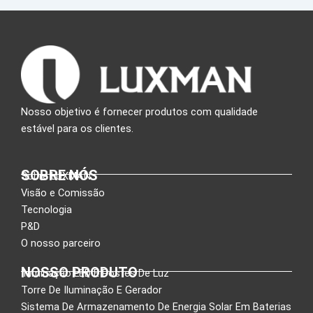
Nosso objetivo é fornecer produtos com qualidade
estável para os clientes.
SOBRE NÓS
Sobre LUXMAN
Visão e Comissão
Tecnologia
P&D
O nosso parceiro
NOSSO PRODUTO
Iluminação LED E Postes De Luz
Torre De Iluminação E Gerador
Sistema De Armazenamento De Energia Solar Em Baterias