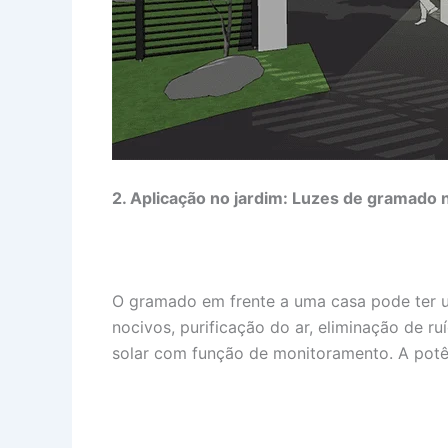
2. Aplicação no jardim: Luzes de gramado n
O gramado em frente a uma casa pode ter u
nocivos, purificação do ar, eliminação de 
solar com função de monitoramento. A pot