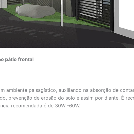
o pátio frontal
m ambiente paisagístico, auxiliando na absorção de cont
ruído, prevenção de erosão do solo e assim por diante. É 
ência recomendada é de 30W -60W.