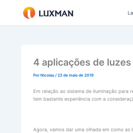
Ir
para
La
o
conteúdo
4 aplicações de luzes
Por
Nicolau
/
22 de maio de 2019
Em relação ao sistema de iluminação para re
tem bastante experiência com a consideraçã
Agora, vamos dar uma olhada em como as luz