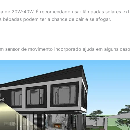
ua de 20W-40W. É recomendado usar lâmpadas solares ext
 bêbadas podem ter a chance de cair e se afogar.
m sensor de movimento incorporado ajuda em alguns caso