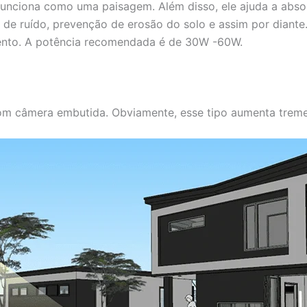
unciona como uma paisagem. Além disso, ele ajuda a abso
ão de ruído, prevenção de erosão do solo e assim por dian
ento. A potência recomendada é de 30W -60W.
 com câmera embutida. Obviamente, esse tipo aumenta tre