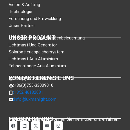
Vision & Auftrag
Technologie
Forschung und Entwicklung
Unser Partner
UNSER PRODUKT
LED-Beleuchtung & Straßenbeleuchtung
Lichtmast Und Generator
Solarbatteriespeichersystem
Lichtmast Aus Aluminium
Fahnenstange Aus Aluminium
KONTAKTIEREN SIE UNS
:+86(0)755-33089318
:+86(0)755-33009010
:+852 46182081
:
info@luxmanlight.com
FOLGEN SIE UNS
Auf folgenden Wegen können Sie mehr über uns erfahren.
a
L
X
Y
I
u
i
-
o
n