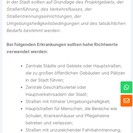
in der Stadt sollten auf Grundlage des Projektgebiets, der
Straßenführung, des Verkehrsflusses, der
Straßentrennungseinrichtungen, der
Umgebungshelligkeitsbedingungen und des tatsächlichen
Bedarfs bestimmt werden.
Bei folgenden Erkrankungen sollten hohe Richtwerte
verwendet werden:
Zentrale Städte und Gebiete oder Hauptstraßen,
die zu großen öffentlichen Gebäuden und Plätzen
in der Stadt führen;
W
Zentrale Geschäftsviertel oder
h
Hauptverkehrsadern der Stadt;
a
U
t
Straßen mit höherer Umgebungshelligkeit;
m
s
s
Hauptstraßen für Menschen, die Bereiche wie
A
c
Schulen, Krankenhäuser und Pflegeheime
p
h
betreten und verlassen;
p
l
Straßen mit unzureichender Fahrbahntrennung,