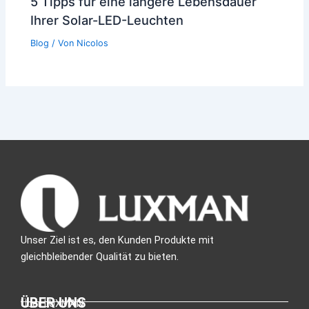
5 Tipps für eine längere Lebensdauer
Ihrer Solar-LED-Leuchten
Blog
/ Von
Nicolos
Unser Ziel ist es, den Kunden Produkte mit
gleichbleibender Qualität zu bieten.
ÜBER UNS
Über LUXMAN