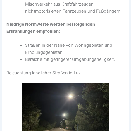
a
Mischverkehr aus Kraftfahrzeugen,
g
nichtmotorisierten Fahrzeugen und Fußgängern.
Niedrige Normwerte werden bei folgenden
Erkrankungen empfohlen:
Straßen in der Nähe von Wohngebieten und
Erholungsgebieten;
Bereiche mit geringerer Umgebungshelligkeit.
Beleuchtung ländlicher Straßen in Lux