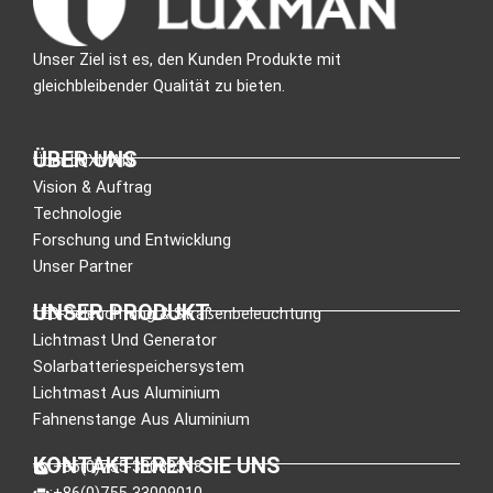
Unser Ziel ist es, den Kunden Produkte mit
gleichbleibender Qualität zu bieten.
ÜBER UNS
Über LUXMAN
Vision & Auftrag
Technologie
Forschung und Entwicklung
Unser Partner
UNSER PRODUKT
LED-Beleuchtung & Straßenbeleuchtung
Lichtmast Und Generator
Solarbatteriespeichersystem
Lichtmast Aus Aluminium
Fahnenstange Aus Aluminium
KONTAKTIEREN SIE UNS
:+86(0)755-33089318