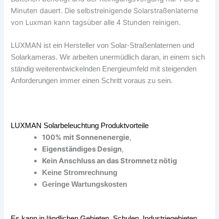
A
c
Minuten dauert. Die selbstreinigende Solarstraßenlaterne
p
h
von Luxman kann tagsüber alle 4 Stunden reinigen.
p
l
a
g
LUXMAN ist ein Hersteller von Solar-Straßenlaternen und
Solarkameras. Wir arbeiten unermüdlich daran, in einem sich
ständig weiterentwickelnden Energieumfeld mit steigenden
Anforderungen immer einen Schritt voraus zu sein.
LUXMAN Solarbeleuchtung Produktvorteile
100% mit Sonnenenergie
,
Eigenständiges Design
,
Kein Anschluss an das Stromnetz nötig
Keine Stromrechnung
Geringe Wartungskosten
Es kann in ländlichen Gebieten, Schulen, Industriegebieten,