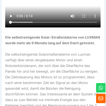
Die selbstreinigende Solar-Straßenlaterne von LUXMAN
wurde mehr als 9 Monate lang auf dem Dach getestet.
Die selbstreinigende Solarstraßenlaterne von Luxman
verfügt über einen eingebauten Motor und einen
Roboterbürstenarm, der sich über die Oberfläche des
Panels hin und her bewegt, um die Oberfläche zu reinigen.
Die Zeitsteuerung des Motors ist so programmiert, dass
nach einer bestimmten Zeit ein Signal an den Motor
W
gesendet wird, damit die Bürsten die Reinigung
h
a
durchführen können. Das Interessante an dem System ist,
U
t
dass es zum Betrieb nur minimale Energie aus den
m
s
s
Batterien benötigt und der Reinigungsvorgang nur 1 bis 2