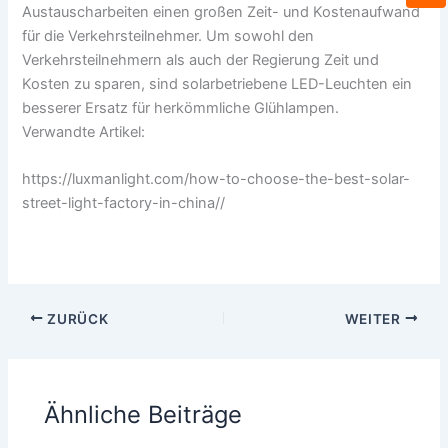
s
Austauscharbeiten einen großen Zeit- und Kostenaufwand
s
A
c
für die Verkehrsteilnehmer. Um sowohl den
p
h
Verkehrsteilnehmern als auch der Regierung Zeit und
p
l
Kosten zu sparen, sind solarbetriebene LED-Leuchten ein
a
besserer Ersatz für herkömmliche Glühlampen.
g
Verwandte Artikel:
https://luxmanlight.com/how-to-choose-the-best-solar-
street-light-factory-in-china//
ZURÜCK
WEITER
Ähnliche Beiträge