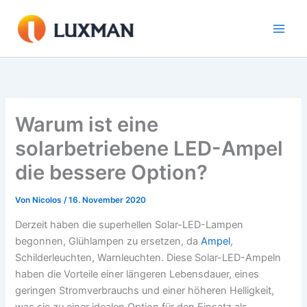
Zum
Inhalt
springen
Warum ist eine
solarbetriebene LED-Ampel
die bessere Option?
Von
Nicolos
/
16. November 2020
Derzeit haben die superhellen Solar-LED-Lampen
begonnen, Glühlampen zu ersetzen, da
Ampel
,
Schilderleuchten, Warnleuchten. Diese Solar-LED-Ampeln
haben die Vorteile einer längeren Lebensdauer, eines
geringen Stromverbrauchs und einer höheren Helligkeit,
was sie zu einer idealen Option für den Einsatz als