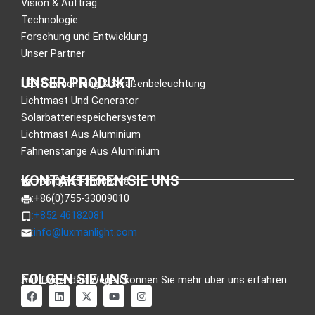
Vision & Auftrag
Technologie
Forschung und Entwicklung
Unser Partner
UNSER PRODUKT
LED-Beleuchtung & Straßenbeleuchtung
Lichtmast Und Generator
Solarbatteriespeichersystem
Lichtmast Aus Aluminium
Fahnenstange Aus Aluminium
KONTAKTIEREN SIE UNS
:+86(0)755-33089318
:+86(0)755-33009010
:+852 46182081
:
info@luxmanlight.com
FOLGEN SIE UNS
Auf folgenden Wegen können Sie mehr über uns erfahren.
a
L
X
Y
I
u
i
-
o
n
f
n
T
u
s