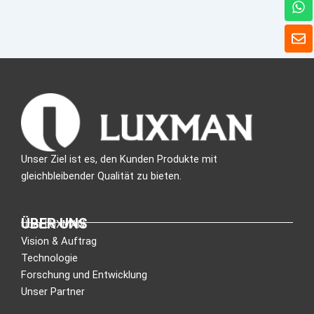
h
a
U
t
m
s
s
A
c
p
h
p
l
a
g
Unser Ziel ist es, den Kunden Produkte mit
gleichbleibender Qualität zu bieten.
ÜBER UNS
Über LUXMAN
Vision & Auftrag
Technologie
Forschung und Entwicklung
Unser Partner