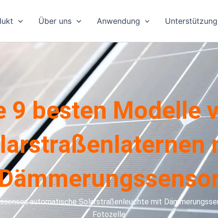
dukt
Über uns
Anwendung
Unterstützung
e 9 besten Modelle 
larstraßenlaternen 
Dämmerungssenso
ssensor, automatische Solarstraßenleuchte mit Dämmerungssens
Fotozelle