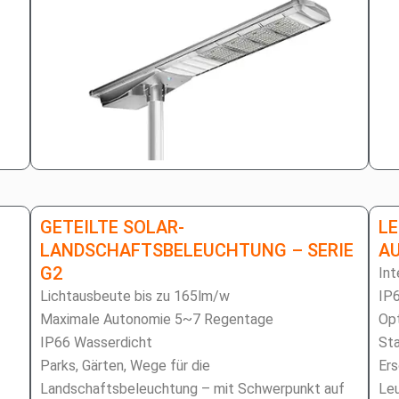
GETEILTE SOLAR-
LE
LANDSCHAFTSBELEUCHTUNG – SERIE
US
G2
Int
Lichtausbeute bis zu 165lm/w
IP
Maximale Autonomie 5~7 Regentage
Op
IP66 Wasserdicht
Sta
Parks, Gärten, Wege für die
Ers
Landschaftsbeleuchtung – mit Schwerpunkt auf
Leu