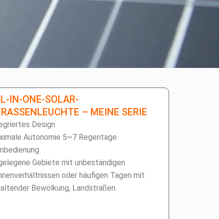
L-IN-ONE-SOLAR-
RASSENLEUCHTE – MEINE SERIE
egriertes Design
ximale Autonomie 5~7 Regentage
rnbedienung
gelegene Gebiete mit unbeständigen
nenverhältnissen oder häufigen Tagen mit
altender Bewölkung, Landstraßen.