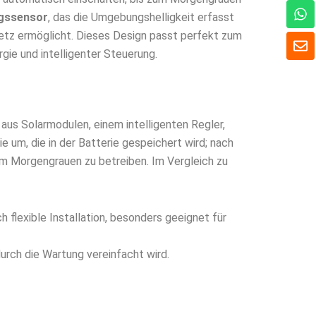
W
gssensor
, das die Umgebungshelligkeit erfasst
h
a
etz ermöglicht. Dieses Design passt perfekt zum
U
t
m
rgie und intelligenter Steuerung.
s
s
A
c
p
h
p
l
a
 aus Solarmodulen, einem intelligenten Regler,
g
 um, die in der Batterie gespeichert wird; nach
um Morgengrauen zu betreiben. Im Vergleich zu
h flexible Installation, besonders geeignet für
durch die Wartung vereinfacht wird.