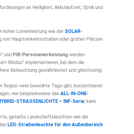
orderungen an Helligkeit, Akkulaufzeit, Optik und
em hoher Lumenleistung wie der
SOLAR-
g von Hauptverkehrsstraßen oder großen Plätzen
n” und
PIR-Personenerkennung
werden
art-Modus” implementieren, bei dem die
chere Beleuchtung gewährleistet und gleichzeitig
er Region viele bewölkte Tage gibt, konzentrieren
Tagen, wie beispielsweise das
ALL-IN-ONE-
YBRID-STRASSENLICHTE – INF-Serie
, kann
ierte, geteilte Landschaftsleuchten wie die
 das
LED-Straßenleuchte für den Außenbereich