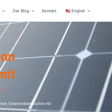
Der Blog
Kontakt
English
von
mit
r
or, Solarstraßenleuchte mit