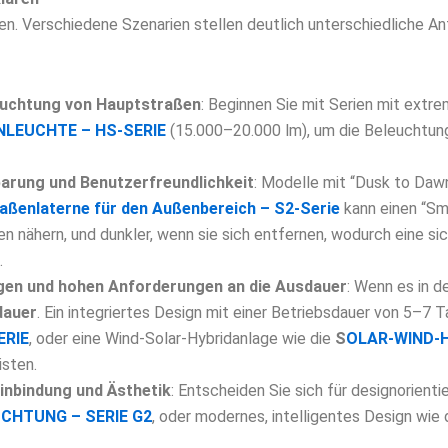
en. Verschiedene Szenarien stellen deutlich unterschiedliche Anf
euchtung von Hauptstraßen
: Beginnen Sie mit Serien mit extr
LEUCHTE – HS-SERIE
(15.000–20.000 lm), um die Beleuchtun
parung und Benutzerfreundlichkeit
: Modelle mit “Dusk to Daw
aßenlaterne für den Außenbereich – S2-Serie
kann einen “Sm
en nähern, und dunkler, wenn sie sich entfernen, wodurch eine si
.
en und hohen Anforderungen an die Ausdauer
: Wenn es in d
dauer
. Ein integriertes Design mit einer Betriebsdauer von 5–7 
ERIE
, oder eine Wind-Solar-Hybridanlage wie die
S
OLAR-WIND-H
isten.
inbindung und Ästhetik
: Entscheiden Sie sich für designorient
CHTUNG – SERIE G2
, oder modernes, intelligentes Design wie