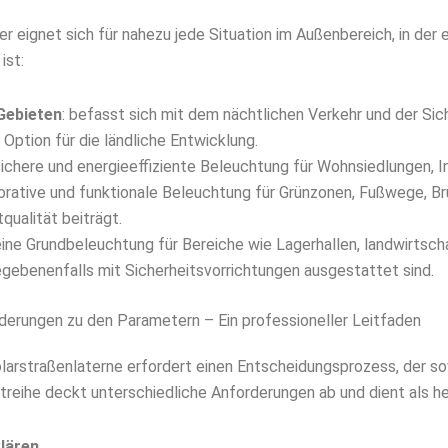
 er eignet sich für nahezu jede Situation im Außenbereich, in der
ist:
Gebieten
: befasst sich mit dem nächtlichen Verkehr und der Si
 Option für die ländliche Entwicklung.
 sichere und energieeffiziente Beleuchtung für Wohnsiedlungen, I
orative und funktionale Beleuchtung für Grünzonen, Fußwege, Br
qualität beiträgt.
 eine Grundbeleuchtung für Bereiche wie Lagerhallen, landwirtsch
gebenenfalls mit Sicherheitsvorrichtungen ausgestattet sind.
orderungen zu den Parametern – Ein professioneller Leitfaden
arstraßenlaterne erfordert einen Entscheidungsprozess, der so
reihe deckt unterschiedliche Anforderungen ab und dient als he
lären