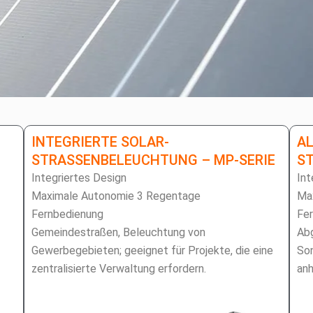
INTEGRIERTE SOLAR-
AL
STRASSENBELEUCHTUNG – MP-SERIE
ST
Integriertes Design
Int
Maximale Autonomie 3 Regentage
Ma
Fernbedienung
Fe
Gemeindestraßen, Beleuchtung von
Ab
Gewerbegebieten; geeignet für Projekte, die eine
Son
zentralisierte Verwaltung erfordern.
anh