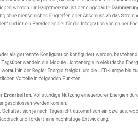
trieben werden. Ihr Hauptmerkmal ist der eingebaute
Dämmerun
ung ohne menschliches Eingreifen oder Anschluss an das Stromn
n” und ist ein Paradebeispiel für die Integration von grüner Ene
oder als getrennte Konfiguration konfiguriert werden, bestehend
 Tagsüber wandeln die Module Lichtenergie in elektrische Energie
 woraufhin der Regler Energie freigibt, um die LED-Lampe bis z
lichen Vorteile in folgenden Punkten:
r Erdarbeiten
: Vollständige Nutzung erneuerbarer Energien durc
z angeschlossen werden können.
: Schaltet sich je nach Tageslicht automatisch ein bzw. aus, wo
ßabdruck und fördert eine nachhaltige Entwicklung.