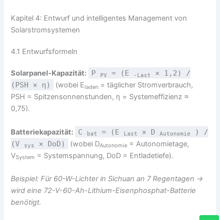
Kapitel 4: Entwurf und intelligentes Management von
Solarstromsystemen
4.1 Entwurfsformeln
Solarpanel-Kapazität:
P
= (E
× 1,2) /
PV
-Last
(PSH × η)
(wobei E
= täglicher Stromverbrauch,
laden
PSH = Spitzensonnenstunden, η = Systemeffizienz ≈
0,75).
Batteriekapazität:
C
= (E
× D
) /
bat
Last
Autonomie
(V
× DoD)
(wobei D
= Autonomietage,
Autonomie
sys
V
= Systemspannung, DoD = Entladetiefe).
System
Beispiel: Für 60-W-Lichter in Sichuan an 7 Regentagen →
wird eine 72-V-60-Ah-Lithium-Eisenphosphat-Batterie
benötigt.
W