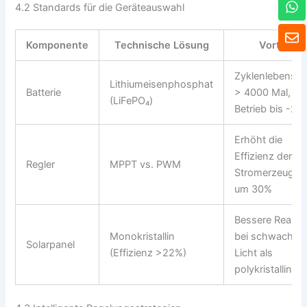
4.2 Standards für die Geräteauswahl
h
a
U
t
m
Komponente
Technische Lösung
Vorteile
s
s
A
c
Zyklenlebensda
p
h
Lithiumeisenphosphat
Batterie
> 4000 Mal,
p
l
(LiFePO₄)
Betrieb bis -20
a
g
Erhöht die
Effizienz der
Regler
MPPT vs. PWM
Stromerzeugun
um 30%
Bessere Reakti
Monokristallin
bei schwache
Solarpanel
(Effizienz >22%)
Licht als
polykristallin