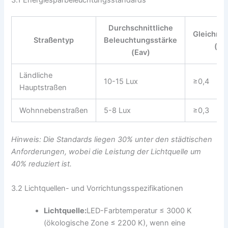
3.1 Energiesparbeleuchtungsstandards
Durchschnittliche
Gleichmä
Straßentyp
Beleuchtungsstärke
(Uo
(Eav)
Ländliche
10-15 Lux
≥0,4
Hauptstraßen
Wohnnebenstraßen
5-8 Lux
≥0,3
Hinweis: Die Standards liegen 30% unter den städtischen
Anforderungen, wobei die Leistung der Lichtquelle um
40% reduziert ist.
3.2 Lichtquellen- und Vorrichtungsspezifikationen
Lichtquelle:
LED-Farbtemperatur ≤ 3000 K
(ökologische Zone ≤ 2200 K), wenn eine