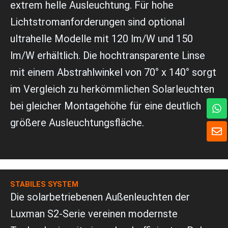
extrem helle Ausleuchtung. Für hohe
Lichtstromanforderungen sind optional
ultrahelle Modelle mit 120 lm/W und 150
lm/W erhältlich. Die hochtransparente Linse
mit einem Abstrahlwinkel von 70° x 140° sorgt
im Vergleich zu herkömmlichen Solarleuchten
W
bei gleicher Montagehöhe für eine deutlich
h
größere Ausleuchtungsfläche.
a
U
t
m
s
s
A
c
p
h
p
l
STABILES SYSTEM
a
g
Die solarbetriebenen Außenleuchten der
Luxman S2-Serie vereinen modernste