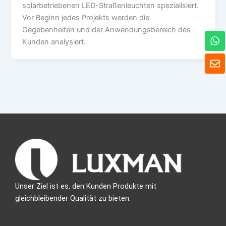
solarbetriebenen LED-Straßenleuchten spezialisiert.
Vor Beginn jedes Projekts werden die
Gegebenheiten und der Anwendungsbereich des
W
Kunden analysiert.
h
a
U
t
m
s
s
A
c
p
h
p
l
a
g
Unser Ziel ist es, den Kunden Produkte mit
gleichbleibender Qualität zu bieten.