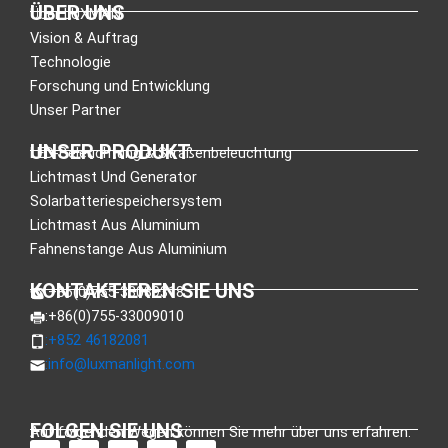
ÜBER UNS
Über LUXMAN
Vision & Auftrag
Technologie
Forschung und Entwicklung
Unser Partner
UNSER PRODUKT
LED-Beleuchtung & Straßenbeleuchtung
Lichtmast Und Generator
Solarbatteriespeichersystem
Lichtmast Aus Aluminium
Fahnenstange Aus Aluminium
KONTAKTIEREN SIE UNS
:+86(0)755-33089318
:+86(0)755-33009010
:+852 46182081
:
info@luxmanlight.com
FOLGEN SIE UNS
Auf folgenden Wegen können Sie mehr über uns erfahren.
a
L
X
Y
I