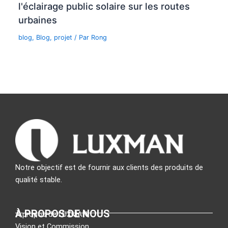
l'éclairage public solaire sur les routes
urbaines
blog
,
Blog
,
projet
/ Par
Rong
Notre objectif est de fournir aux clients des produits de
qualité stable.
À PROPOS DE NOUS
À propos de LUXMAN
Vision et Commission