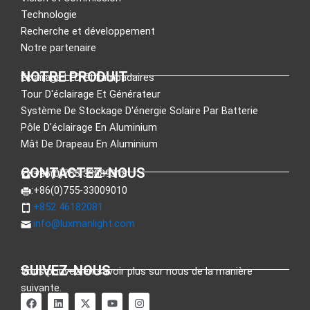
Technologie
Recherche et développement
Notre partenaire
NOTRE PRODUIT
Éclairage LED Et Lampadaires
Tour D'éclairage Et Générateur
Système De Stockage D'énergie Solaire Par Batterie
Pôle D'éclairage En Aluminium
Mât De Drapeau En Aluminium
CONTACTEZ-NOUS
:+86(0)755-33089318
:+86(0)755-33009010
:+852 46182081
:
info@luxmanlight.com
SUIVEZ-NOUS
Vous pouvez en savoir plus sur nous de la manière
suivante.
F
L
X
Y
I
a
i
-
o
n