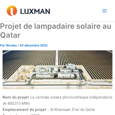
Aller
au
contenu
Projet de lampadaire solaire au
Qatar
Par
Nicolas
/
30 décembre 2022
Nom du projet
: La centrale solaire photovoltaïque indépendante
de 800,015 MWc
Emplacement du projet
：Al Kharsaah, État du Qatar