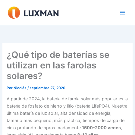
Ir
al
contenido
¿Qué tipo de baterías se
utilizan en las farolas
solares?
Por
Nicolás
/
septiembre 27, 2020
A partir de 2024, la batería de farola solar más popular es la
batería de fosfato de hierro y litio (batería LifePO4). Nuestra
última batería de luz solar, alta densidad de energía,
tamaño más pequeño, más práctica, tiempos de carga de
ciclo profundo de aproximadamente
1500-2000 veces
,
larga vida útil, generalmente hasta
8-10 años
.