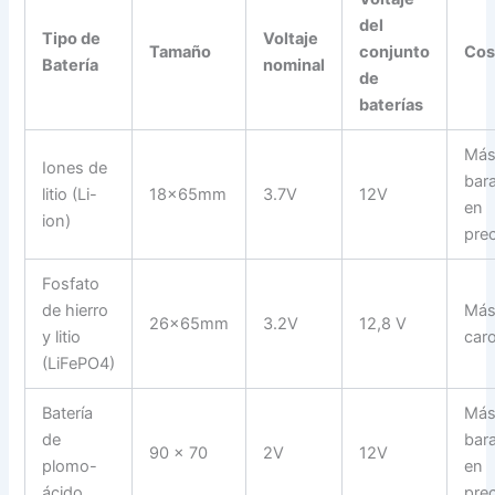
del
Tipo de
Voltaje
Tamaño
conjunto
Cos
Batería
nominal
de
baterías
Má
Iones de
bar
litio (Li-
18x65mm
3.7V
12V
en
ion)
pre
Fosfato
de hierro
Má
26x65mm
3.2V
12,8 V
y litio
car
(LiFePO4)
Batería
Má
de
bar
90 x 70
2V
12V
plomo-
en
ácido
pre