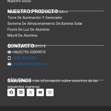
Nuestro socio
NUESTRO PRODUCTO
Iluminación LED Y Alumbrado Público
Torre De Iluminación Y Generador
Sistema De Almacenamiento De Batería Solar
Poste De Luz De Aluminio
Mástil De Aluminio
CONTACTO
:+86(0)755-33089318
:+86(0)755-33009010
:+852 46182081
:
info@luxmanlight.com
SÍGUENOS
Puede obtener más información sobre nosotros de las
siguientes maneras.
F
L
X
Y
I
a
i
-
o
n
c
n
t
u
s
e
k
w
t
t
b
e
i
u
a
o
d
t
b
g