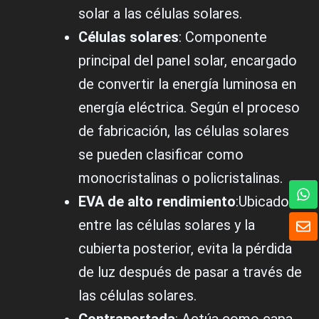
solar a las células solares.
Células solares
: Componente
principal del panel solar, encargado
de convertir la energía luminosa en
energía eléctrica. Según el proceso
de fabricación, las células solares
se pueden clasificar como
monocristalinas o policristalinas.
W
h
EVA de alto rendimiento
:Ubicado
a
S
entre las células solares y la
t
o
s
b
cubierta posterior, evita la pérdida
A
r
p
de luz después de pasar a través de
e
p
las células solares.