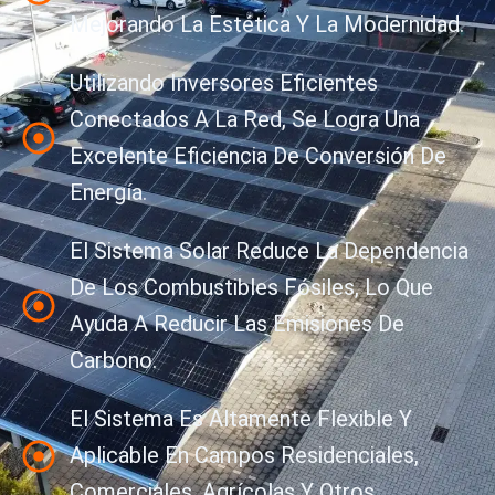
Mejorando La Estética Y La Modernidad.
Utilizando Inversores Eficientes
Conectados A La Red, Se Logra Una
Excelente Eficiencia De Conversión De
Energía.
El Sistema Solar Reduce La Dependencia
De Los Combustibles Fósiles, Lo Que
Ayuda A Reducir Las Emisiones De
Carbono.
El Sistema Es Altamente Flexible Y
Aplicable En Campos Residenciales,
Comerciales, Agrícolas Y Otros.