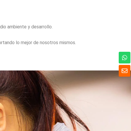
dio ambiente y desarrollo.
ortando lo mejor de nosotros mismos.
W
h
a
S
t
o
s
b
A
r
p
e
p