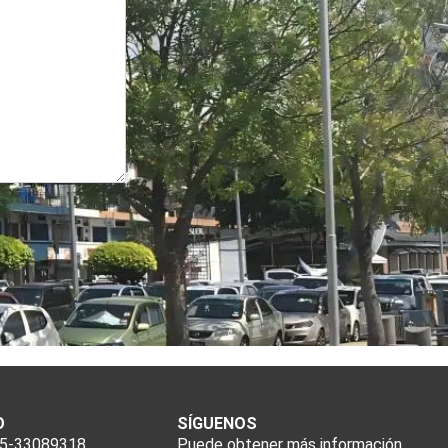
O
SÍGUENOS
55-33089318
Puede obtener más información