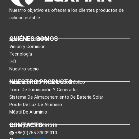
Nuestro objetivo es ofrecer a los clientes productos de
calidad estable.
QUIÉNES SOMOS
Acerca de LUXMAN
Visión y Comisión
Tecnología
I+D
Nuestro socio
NUESTRO PRODUCTO
Iluminación LED Y Alumbrado Público
Torre De Iluminación Y Generador
Sistema De Almacenamiento De Batería Solar
Poste De Luz De Aluminio
Mástil De Aluminio
CONTACTO
:+86(0)755-33089318
:+86(0)755-33009010