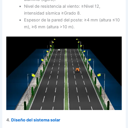
Nivel de resistencia al viento: ≥Nivel 12,
intensidad sísmica ≥Grado 8.
Espesor de la pared del poste: ≥4 mm (altura ≤10
m), ≥6 mm (altura >10 m).
4.
Diseño del sistema solar