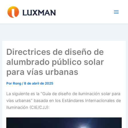
Ir
al
contenido
Directrices de diseño de
alumbrado público solar
para vías urbanas
Por
Rong
/
8 de abril de 2025
La siguiente es la “Guía de diseño de iluminación solar para
vías urbanas” basada en los Estándares Internacionales de
Iluminación (CIE/CJJ):