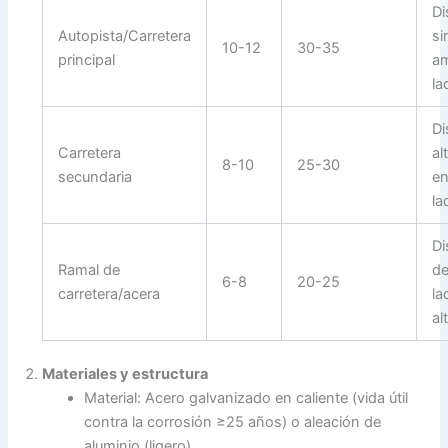
Di
Autopista/Carretera
si
10-12
30-35
principal
a
la
Di
Carretera
al
8-10
25-30
secundaria
e
la
Di
Ramal de
de
6-8
20-25
carretera/acera
la
al
Materiales y estructura
Material: Acero galvanizado en caliente (vida útil
contra la corrosión ≥25 años) o aleación de
aluminio (ligero).