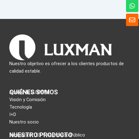
W
h
a
S
t
o
s
b
A
r
p
e
p
Nuestro objetivo es ofrecer a los clientes productos de
calidad estable.
QUIÉNES SOMOS
Acerca de LUXMAN
Visión y Comisión
Tecnología
I+D
Nuestro socio
NUESTRO PRODUCTO
Iluminación LED Y Alumbrado Público