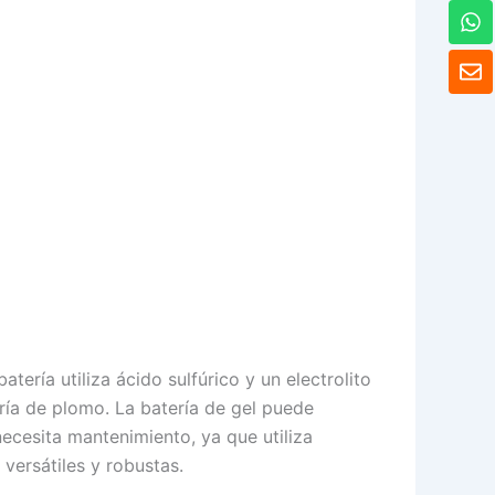
W
h
a
S
t
o
s
b
A
r
p
e
p
atería utiliza ácido sulfúrico y un electrolito
ía de plomo. La batería de gel puede
ecesita mantenimiento, ya que utiliza
versátiles y robustas.