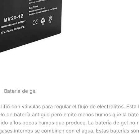
Batería de gel
itio con válvulas para regular el flujo de electrolitos. Esta b
o de batería antiguo pero emite menos humos que la bater
bido a los pocos humos que produce. La batería de gel no n
gases internos se combinen con el agua. Estas baterías son 