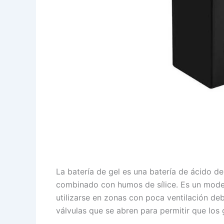
La batería de gel es una batería de ácido de l
combinado con humos de sílice. Es un model
utilizarse en zonas con poca ventilación de
válvulas que se abren para permitir que los 