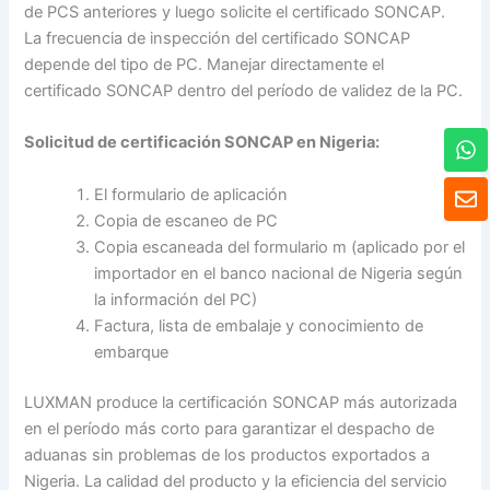
de PCS anteriores y luego solicite el certificado SONCAP.
La frecuencia de inspección del certificado SONCAP
depende del tipo de PC. Manejar directamente el
certificado SONCAP dentro del período de validez de la PC.
W
Solicitud de certificación SONCAP en Nigeria:
h
a
S
El formulario de aplicación
t
o
Copia de escaneo de PC
s
b
A
Copia escaneada del formulario m (aplicado por el
r
p
e
importador en el banco nacional de Nigeria según
p
la información del PC)
Factura, lista de embalaje y conocimiento de
embarque
LUXMAN produce la certificación SONCAP más autorizada
en el período más corto para garantizar el despacho de
aduanas sin problemas de los productos exportados a
Nigeria. La calidad del producto y la eficiencia del servicio