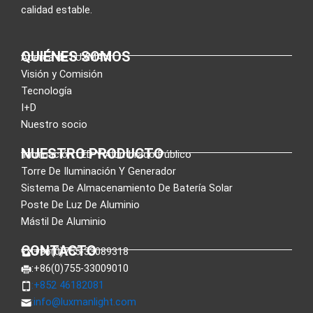
calidad estable.
QUIÉNES SOMOS
Acerca de LUXMAN
Visión y Comisión
Tecnología
I+D
Nuestro socio
NUESTRO PRODUCTO
Iluminación LED Y Alumbrado Público
Torre De Iluminación Y Generador
Sistema De Almacenamiento De Batería Solar
Poste De Luz De Aluminio
Mástil De Aluminio
CONTACTO
:+86(0)755-33089318
:+86(0)755-33009010
:+852 46182081
:
info@luxmanlight.com