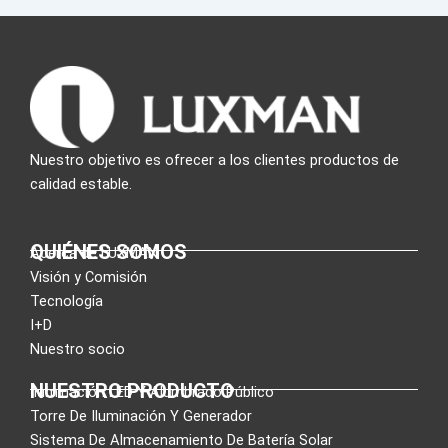
Nuestro objetivo es ofrecer a los clientes productos de
calidad estable.
QUIÉNES SOMOS
Acerca de LUXMAN
Visión y Comisión
Tecnología
I+D
Nuestro socio
NUESTRO PRODUCTO
Iluminación LED Y Alumbrado Público
Torre De Iluminación Y Generador
Sistema De Almacenamiento De Batería Solar