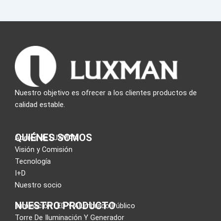
Nuestro objetivo es ofrecer a los clientes productos de
calidad estable.
QUIÉNES SOMOS
Acerca de LUXMAN
Visión y Comisión
Tecnología
I+D
Nuestro socio
NUESTRO PRODUCTO
Iluminación LED Y Alumbrado Público
Torre De Iluminación Y Generador