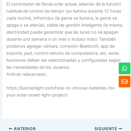
El controlador de farola solar actual, además de la función
habitual de control de tiempo (se ilumina durante 12 horas
cada noche), infrarrojos (la gente se ilumina, la gente se
apaga o se atenúa), salida de gestión inteligente (la misma
electricidad puede garantizar que las luces no se apagan
durante una semana o un mes o incluso más). También
podemos agregar cámara, conexión Bluetooth, app de
soporte, pad, control remoto de computadora, etc. estas
funciones deben ser seleccionadas y configuradas según
W
las necesidades de los usuarios.
h
Artículo relacionado:
a
S
t
o
s
https://luxmanlight.com/how-to-choose-batteries-for-
b
A
r
your-solar-street-light-project/
p
e
p
ANTERIOR
SIGUIENTE