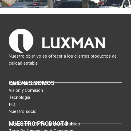
Nuestro objetivo es ofrecer a los clientes productos de
calidad estable.
QUIÉNES SOMOS
Acerca de LUXMAN
Visión y Comisión
Tecnología
I+D
Nuestro socio
NUESTRO PRODUCTO
Iluminación LED Y Alumbrado Público
Torre De Iluminación Y Generador