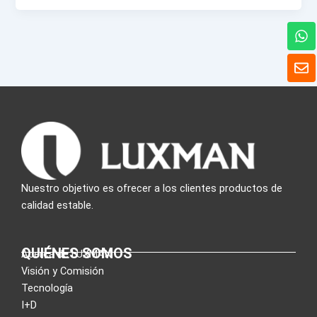
W
h
a
S
t
o
s
b
A
r
p
e
p
Nuestro objetivo es ofrecer a los clientes productos de
calidad estable.
QUIÉNES SOMOS
Acerca de LUXMAN
Visión y Comisión
Tecnología
I+D