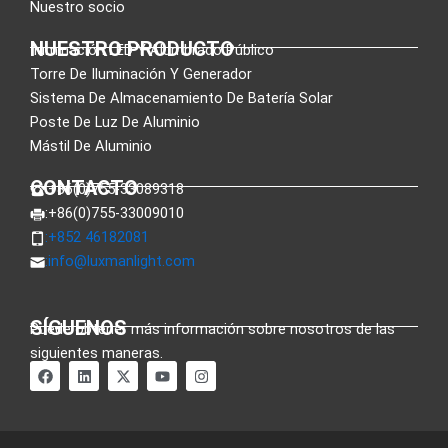
Nuestro socio
NUESTRO PRODUCTO
Iluminación LED Y Alumbrado Público
Torre De Iluminación Y Generador
Sistema De Almacenamiento De Batería Solar
Poste De Luz De Aluminio
Mástil De Aluminio
CONTACTO
:+86(0)755-33089318
:+86(0)755-33009010
:+852 46182081
:
info@luxmanlight.com
SÍGUENOS
Puede obtener más información sobre nosotros de las
siguientes maneras.
F
L
X
Y
I
a
i
-
o
n
c
n
t
u
s
e
k
w
t
t
b
e
i
u
a
o
d
t
b
g