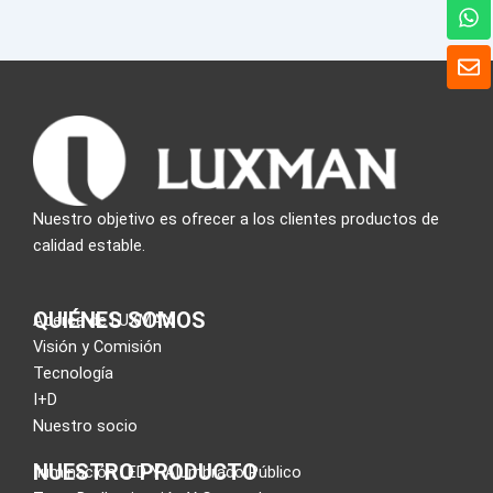
W
h
a
S
t
o
s
b
A
r
p
e
p
Nuestro objetivo es ofrecer a los clientes productos de
calidad estable.
QUIÉNES SOMOS
Acerca de LUXMAN
Visión y Comisión
Tecnología
I+D
Nuestro socio
NUESTRO PRODUCTO
Iluminación LED Y Alumbrado Público