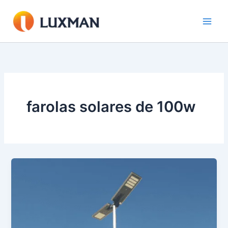
Ir
al
contenido
farolas solares de 100w