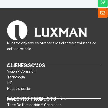
h
a
S
t
o
s
b
A
r
p
e
p
Nuestro objetivo es ofrecer a los clientes productos de
calidad estable.
QUIÉNES SOMOS
Acerca de LUXMAN
Visión y Comisión
Tecnología
I+D
Nuestro socio
NUESTRO PRODUCTO
Iluminación LED Y Alumbrado Público
Torre De Iluminación Y Generador