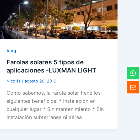
blog
Farolas solares 5 tipos de
W
aplicaciones -LUXMAN LIGHT
h
a
Nicolás
/
agosto 20, 2019
S
t
o
Como sabemos, la farola solar tiene los
s
b
A
siguientes beneficios: * Instalación en
r
p
e
cualquier lugar * Sin mantenimiento * Sin
p
instalación subterránea ni aérea