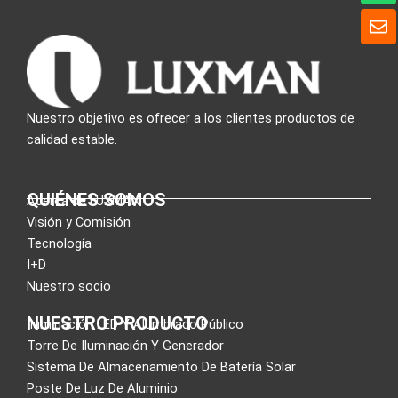
a
S
t
o
s
b
A
r
p
e
p
Nuestro objetivo es ofrecer a los clientes productos de
calidad estable.
QUIÉNES SOMOS
Acerca de LUXMAN
Visión y Comisión
Tecnología
I+D
Nuestro socio
NUESTRO PRODUCTO
Iluminación LED Y Alumbrado Público
Torre De Iluminación Y Generador
Sistema De Almacenamiento De Batería Solar
Poste De Luz De Aluminio