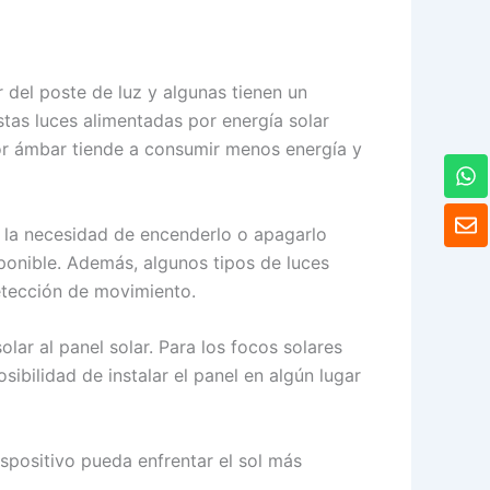
 del poste de luz y algunas tienen un
stas luces alimentadas por energía solar
lor ámbar tiende a consumir menos energía y
W
h
a
S
t
o
a la necesidad de encenderlo o apagarlo
s
b
ponible. Además, algunos tipos de luces
A
r
etección de movimiento.
p
e
p
olar al panel solar. Para los focos solares
sibilidad de instalar el panel en algún lugar
dispositivo pueda enfrentar el sol más