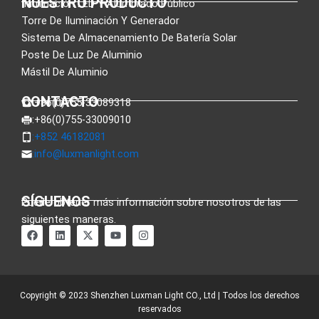
NUESTRO PRODUCTO
Iluminación LED Y Alumbrado Público
Torre De Iluminación Y Generador
Sistema De Almacenamiento De Batería Solar
Poste De Luz De Aluminio
Mástil De Aluminio
CONTACTO
:+86(0)755-33089318
:+86(0)755-33009010
:+852 46182081
:
info@luxmanlight.com
SÍGUENOS
Puede obtener más información sobre nosotros de las
siguientes maneras.
F
L
X
Y
I
a
i
-
o
n
c
n
t
u
s
e
k
w
t
t
b
e
i
u
a
o
d
t
b
g
o
i
t
e
r
Copyright © 2023 Shenzhen Luxman Light CO., Ltd | Todos los derechos
k
n
e
a
reservados
r
m