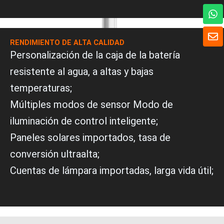
W
h
a
S
t
o
RENDIMIENTO DE ALTA CALIDAD
s
b
Personalización de la caja de la batería
A
r
p
e
resistente al agua, a altas y bajas
p
temperaturas;
Múltiples modos de sensor Modo de
iluminación de control inteligente;
Paneles solares importados, tasa de
conversión ultraalta;
Cuentas de lámpara importadas, larga vida útil;