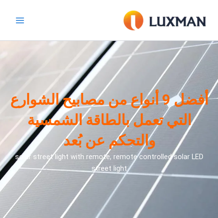
خطي
لى
لمحتوى
أفضل 9 أنواع من مصابيح الشوارع
التي تعمل بالطاقة الشمسية
والتحكم عن بُعد
solar street light with remote, remote controlled solar LED
street light