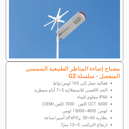
مصباح إضاءة المناظر الطبيعية الشمسي
المنفصل - سلسلة G2
فعالية تصل إلى 165 لومن/واط
الحد الأقصى للاستقلالية 5~7 أيام ممطرة
IP66 مقاوم للماء
CCT: 6000 كلفن - 7000 كلفن (OEM)
لومن: 4000~15000 لومن
بطارية LiFePO₄: 30~60 أمبير/ساعة
ارتفاع التركيب: 5~12 مترًا