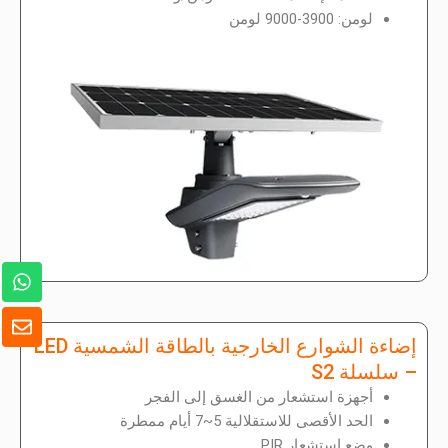
لومن: 3900-9000 لومن
و
ا
ت
ظ
س
ر
إضاءة الشوارع الخارجية بالطاقة الشمسية LED
ا
ف
ب
– سلسلة S2
أجهزة استشعار من الغسق إلى الفجر
الحد الأقصى للاستقلالية 5~7 أيام ممطرة
وضع استشعار PIR