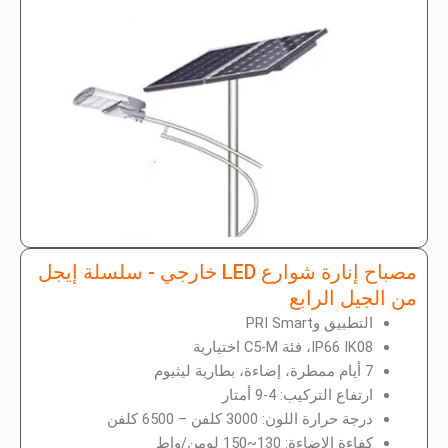
مصباح إنارة شوارع LED خارجي - سلسلة إيجل
من الجيل الرابع
التطبيق وPRI Smart
IP66 IK08، فئة C5-M اختيارية
7 أيام ممطرة، إضاءة، بطارية ليثيوم
ارتفاع التركيب: 4-9 أمتار
درجة حرارة اللون: 3000 كلفن – 6500 كلفن
كفاءة الإضاءة: 130~150 لومن/واط