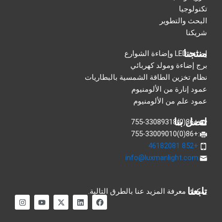
تكنولوجيا
البحث والتطوير
شريكنا
منتجنا
إضاءة LED وإضاءة الشوارع
برج إضاءة ومولد كهربائي
نظام تخزين الطاقة الشمسية بالبطاريات
عمود إنارة من الألومنيوم
عمود علم من الألومنيوم
اتصل بنا
:+86(0)755-33089318
:+86(0)755-33009010
:+852 46182081
info@luxmanlight.com
:
تابعنا
يمكنك معرفة المزيد عنا بالطرق التالية.
ف
ي
إ
م
ا
ي
ن
ك
و
ن
س
ك
س
ق
س
ب
د
-
ع
ت