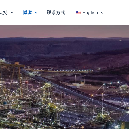
支持
博客
联系方式
English