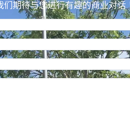
我们期待与您进行有趣的商业对话