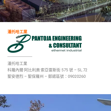
潘托哈工業
潘托哈工業
科羅內爾·阿比利奧·索亞雷斯街 575 號 – SL.72
聖安德烈 – 聖保羅州 – 郵遞區號：09020260