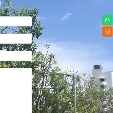
！
W
h
a
信
t
封
s
A
p
p