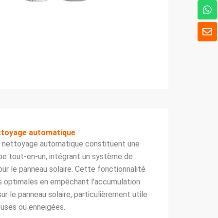
W
h
a
E
t
n
s
v
A
e
p
l
p
o
p
p
e
ettoyage automatique
à nettoyage automatique constituent une
pe tout-en-un, intégrant un système de
r le panneau solaire. Cette fonctionnalité
s optimales en empêchant l'accumulation
ur le panneau solaire, particulièrement utile
euses ou enneigées.