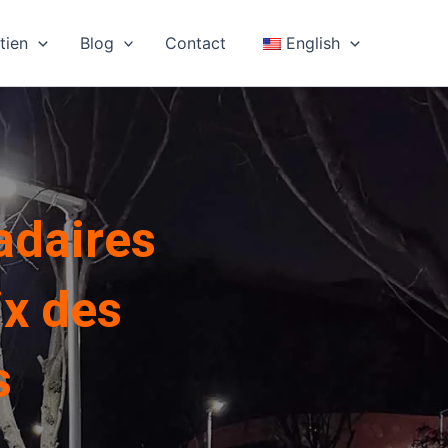
tien
Blog
Contact
English
adaires
ix des
s