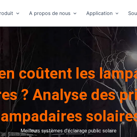
roduit
A propos de nous
Application
Sou
n coûtent les lamp
res ? Analyse des pr
lampadaires solaire
Meilleurs systèmes d'éclairage public solaire