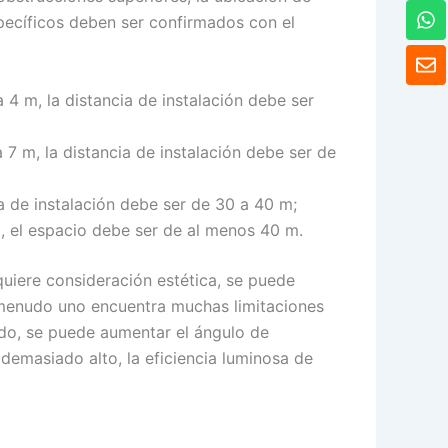
W
específicos deben ser confirmados con el
h
a
S
t
o
s
b
 m, la distancia de instalación debe ser
A
r
p
e
p
 m, la distancia de instalación debe ser de
a de instalación debe ser de 30 a 40 m;
m, el espacio debe ser de al menos 40 m.
quiere consideración estética, se puede
a menudo uno encuentra muchas limitaciones
lado, se puede aumentar el ángulo de
 demasiado alto, la eficiencia luminosa de