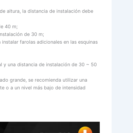
 altura, la distancia de instalación debe
de 40 m;
instalación de 30 m;
nstalar farolas adicionales en las esquinas
ial y una distancia de instalación de 30 ~ 50
iado grande, se recomienda utilizar una
te o a un nivel más bajo de intensidad