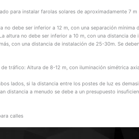
do para instalar farolas solares de aproximadamente 7 m de
ra no debe ser inferior a 12 m, con una separación mínima 
a altura no debe ser inferior a 10 m, con una distancia de 
ás, con una distancia de instalación de 25-30m. Se deben i
s de tráfico: Altura de 8-12 m, con iluminación simétrica ax
bos lados, si la distancia entre los postes de luz es demas
gran distancia a menudo se debe a un presupuesto insuficien
ara calles