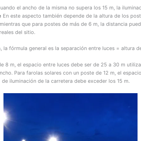
 cuando el ancho de la misma no supera los 15 m, la iluminac
e
En este aspecto también depende de la altura de los post
mientras que para postes de más de 6 m, la distancia pued
ales del sitio.
 la fórmula general es la separación entre luces = altura d
e 8 m, el espacio entre luces debe ser de 25 a 30 m utili
cho. Para farolas solares con un poste de 12 m, el espacio 
 de iluminación de la carretera debe exceder los 15 m.