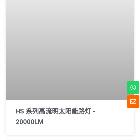
W
h
a
信
t
封
s
HS 系列高流明太阳能路灯 -
A
p
20000LM
p