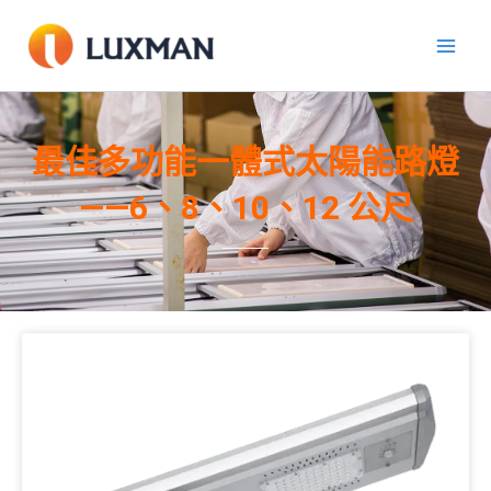
跳
至
內
容
最佳多功能一體式太陽能路燈
——6、8、10、12 公尺