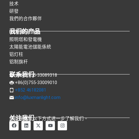
技术
研發
我們的合作夥伴
我们的产品
LED照明和路燈
照明塔和發電機
太陽能電池儲能係統
铝灯柱
铝制旗杆
联系我们
:+86(0)755-33089318
:+86(0)755-33009010
:+852 46182081
:
info@luxmanlight.com
关注我们
您可以通过以下方式进一步了解我们。
在
L
X
Y
I
F
i
-
o
n
a
n
t
u
s
c
k
w
t
t