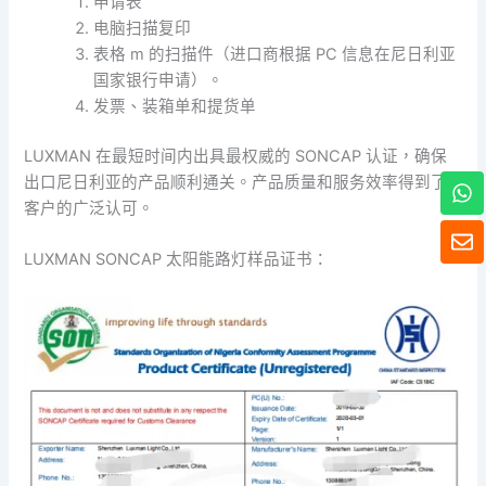
申请表
电脑扫描复印
表格 m 的扫描件（进口商根据 PC 信息在尼日利亚
国家银行申请）。
发票、装箱单和提货单
LUXMAN 在最短时间内出具最权威的 SONCAP 认证，确保
W
出口尼日利亚的产品顺利通关。产品质量和服务效率得到了
h
客户的广泛认可。
a
信
t
封
LUXMAN SONCAP 太阳能路灯样品证书：
s
A
p
p