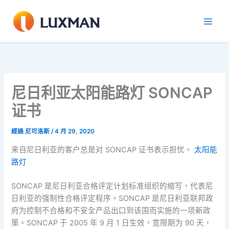
跳
至
內
容
尼日利亚太阳能路灯 SONCAP
证书
經過
尼可洛斯
/
4 月 29, 2020
来自尼日利亚的客户总是对 SONCAP 证书表示担忧。
太阳能
路灯
SONCAP 是尼日利亚合格评定计划标准组织的缩写，代表尼
日利亚的强制性合格评定程序。SONCAP 是尼日利亚联邦政
府为控制不合格和不安全产品出口到该国而实施的一项新政
策。SONCAP 于 2005 年 9 月 1 日生效，宽限期为 90 天，