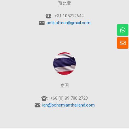
赞比亚
: +31 105212644
:
pmk.afreur@gmail.com
W
h
a
信
t
封
s
A
p
p
泰国
: +66 (0) 89 780 2728
:
ian@bohemianthailand.com