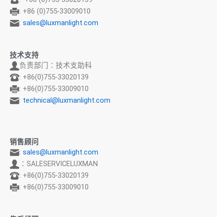
: +86 (0)755-33009010
:
sales@luxmanlight.com
技术支持
负责部门：技术支助科
: +86(0)755-33020139
: +86(0)755-33009010
:
technical@luxmanlight.com
销售顾问
:
sales@luxmanlight.com
：SALESERVICELUXMAN
: +86(0)755-33020139
: +86(0)755-33009010