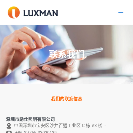
跳
至
內
容
联系我们
我们的联系信息
深圳市励仕照明有限公司
: 中国深圳市宝安区沙井百通工业区 C 栋 #3 楼。
: +86 (0)755-33020139