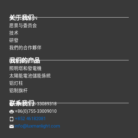
关于我们
关于 LUXMAN
愿景与委员会
技术
研發
我們的合作夥伴
我们的产品
LED照明和路燈
照明塔和發電機
太陽能電池儲能係統
铝灯柱
铝制旗杆
联系我们
:+86(0)755-33089318
:+86(0)755-33009010
:+852 46182081
:
info@luxmanlight.com