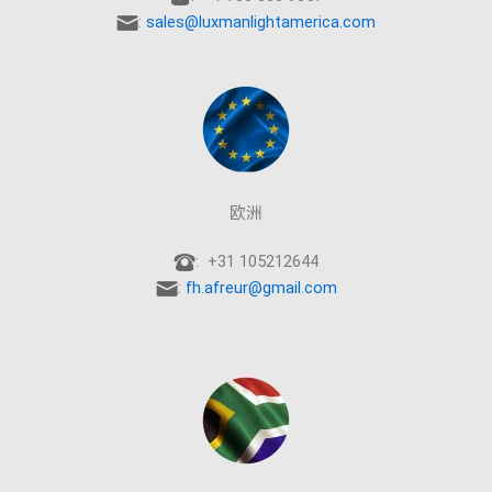
:
sales@luxmanlightamerica.com
欧洲
: +31 105212644
:
fh.afreur@gmail.com