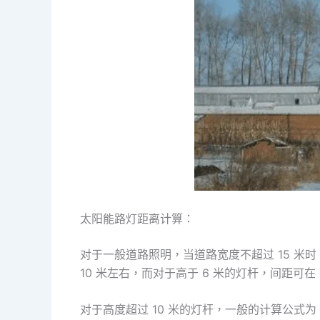
太阳能路灯距离计算：
对于一般道路照明，当道路宽度不超过 15 米
10 米左右，而对于高于 6 米的灯杆，间距可在
对于高度超过 10 米的灯杆，一般的计算公式为：