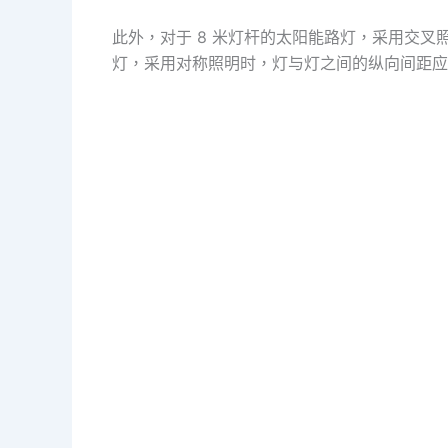
此外，对于 8 米灯杆的太阳能路灯，采用交叉照明
灯，采用对称照明时，灯与灯之间的纵向间距应为 3