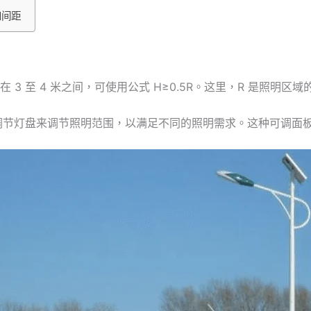
和间距
3 至 4 米之间，可使用公式 H≥0.5R。这里，R 是照明区
可调节灯盘来调节照明范围，以满足不同的照明需求。这种可调面