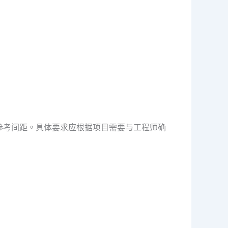
的参考间距。具体要求应根据项目需要与工程师确