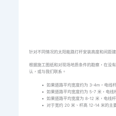
针对不同情况的太阳能路灯杆安装高度和间距建
根据施工图纸和对现场地质条件的勘察，在没有顶
认，或与我们联系。
如果道路平均宽度约为 3-4m，电线杆
如果道路平均宽度约为 5-7 米，电线杆
如果道路平均宽度为 8-12 米，电线杆高
对于宽约 20 米、杆高 12-14 米