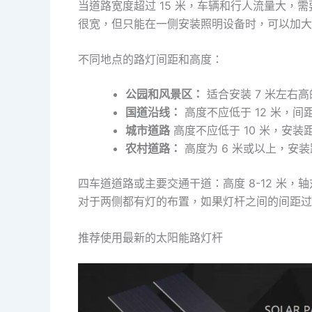
当道路宽度超过 15 米，车辆和行人流量大
很宽，但只能在一侧安装照明设备时，可以加大
不同地点的路灯间距和高度：
公园和风景区：
适合安装 7 米左右高
国道沿线：
高度不应低于 12 米，间距
城市道路
高度不应低于 10 米，安装距
农村道路：
高度为 6 米或以上，安装
四车道道路或主要交通干道：高度 8-12 米，轴
对于两侧都有灯的布置，如果灯杆之间的间距过
推荐使用最新的太阳能路灯杆