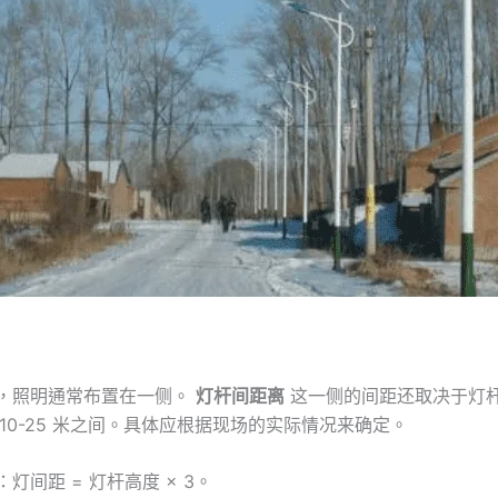
时，照明通常布置在一侧。
灯杆间距离
这一侧的间距还取决于灯杆
 10-25 米之间。具体应根据现场的实际情况来确定。
灯间距 = 灯杆高度 × 3。