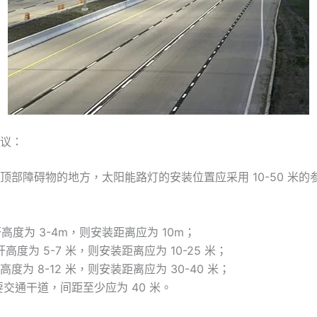
议：
部障碍物的地方，太阳能路灯的安装位置应采用 10-50 米
高度为 3-4m，则安装距离应为 10m；
高度为 5-7 米，则安装距离应为 10-25 米；
度为 8-12 米，则安装距离应为 30-40 米；
的主要交通干道，间距至少应为 40 米。