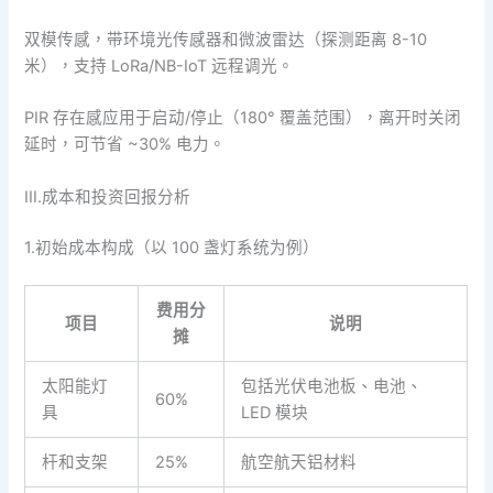
双模传感，带环境光传感器和微波雷达（探测距离 8-10
米），支持 LoRa/NB-IoT 远程调光。
PIR 存在感应用于启动/停止（180° 覆盖范围），离开时关闭
延时，可节省 ~30% 电力。
III.成本和投资回报分析
1.初始成本构成（以 100 盏灯系统为例）
费用分
项目
说明
摊
太阳能灯
包括光伏电池板、电池、
60%
具
LED 模块
杆和支架
25%
航空航天铝材料