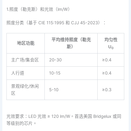
1.照度（勒克斯）和光效（lm/W）
照度分类（基于 CIE 115:1995 和 CJJ 45-2023）：
平均维持照度（勒克
均匀性
地区功能
斯）
U
0
主广场/集会区
20-30
≥0.4
人行道
10-15
≥0.4
景观绿化/休闲
5-10
≥0.3
区
光效要求：LED 光效 ≥ 120 lm/W。首选美国 Bridgelux 或同
等级别的芯片。