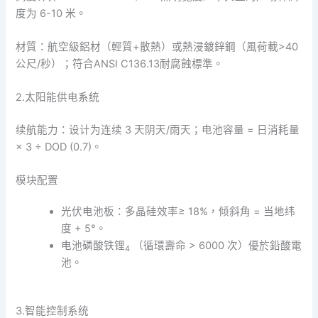
度为 6-10 米。
材質：航空級鋁材（輕質+散熱）或熱浸鍍鋅鋼（風荷載>40
公尺/秒）；符合ANSI C136.13耐腐蝕標準。
2.太阳能供电系统
续航能力：设计为连续 3 天阴天/雨天；电池容量 = 日消耗量
× 3 ÷ DOD (0.7)。
模块配置
光伏电池板：多晶硅效率≥ 18%，倾斜角 = 当地纬
度 + 5°。
电池磷酸铁锂
（循環壽命 > 6000 次）優於鉛酸電
4
池。
3.智能控制系统