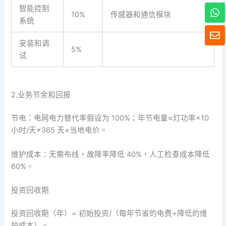
W
智能控制
10%
传感器和通信模块
h
系统
a
信
t
封
安装和调
s
5%
试
A
p
p
2.业务节余和回报
节电：电网电力替代率假设为 100%；年节电量≈灯功率×10
小时/天×365 天×当地电价。
维护成本：无需布线，故障率降低 40%，人工检查成本降低
60%。
投资回收期
投资回收期（年）= 初始投资/（每年节省的电费+降低的维
护成本）。