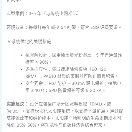
典型案例：3-5 年（与传统电网相比）。
环境效益：每盏灯每年减少 54 吨碳，符合 ESG 评级要求。
IV.系统优化的关键措施
抗降解設計：採用稀土螢光粉塗層；5 年光通量維
持率 > 90%。
冬季适应性：集成螺旋除雪模块（60-120
RPM）；PA610 材质的雨刷器可防止面板积雪。
安全冗余：IP67 防护 + 30 mA 漏电保护；接地电
阻 ≤ 10 Ω；SPD 防雷保护等级 ≥ 20 kA。
实施建议：
设计应包括广场分区照明模拟（DIALux 或
Relux）。支持模块化太阳能系统，以支持下游扩展。通过提
高能源效率和维护成本，太阳能广场照明的生命周期成本可
降低 35%-50%，将功能性与低碳经济性结合起来。