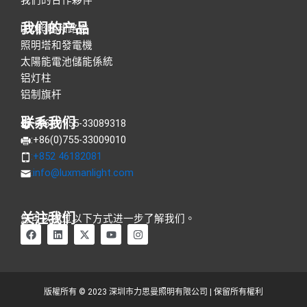
我们的产品
LED照明和路燈
照明塔和發電機
太陽能電池儲能係統
铝灯柱
铝制旗杆
联系我们
:+86(0)755-33089318
:+86(0)755-33009010
:+852 46182081
:
info@luxmanlight.com
关注我们
您可以通过以下方式进一步了解我们。
在
L
X
Y
I
F
i
-
o
n
a
n
t
u
s
c
k
w
t
t
e
e
i
u
a
b
d
t
b
g
o
i
t
e
r
版權所有 © 2023 深圳市力思曼照明有限公司 | 保留所有權利
o
n
e
a