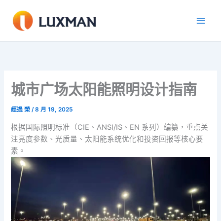
跳
至
內
容
城市广场太阳能照明设计指南
經過
榮
/
8 月 19, 2025
根据国际照明标准（CIE、ANSI/IS、EN 系列）编纂，重点关
注亮度参数、光质量、太阳能系统优化和投资回报等核心要
素。