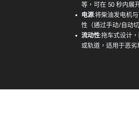
等，可在 50 秒内展
电源
:将柴油发电机
性（通过手动/自动
流动性
:拖车式设计
或轨道，适用于恶劣