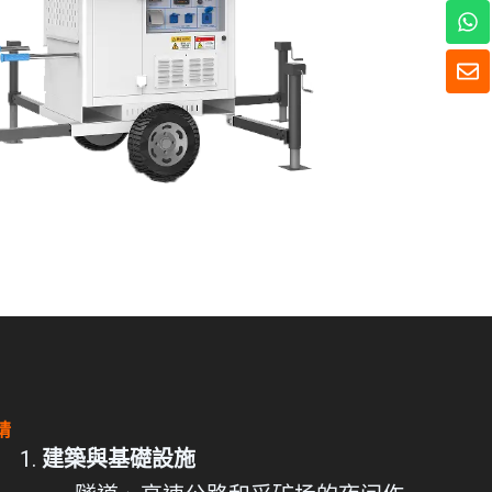
W
h
a
信
t
封
s
A
p
p
请
建築與基礎設施