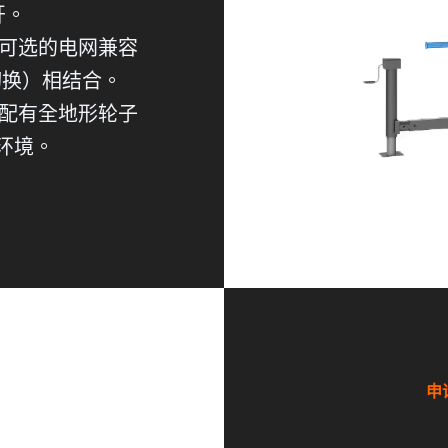
开。
与可选的电网兼容
切换）相结合。
，配有全地形轮子
环境。
申