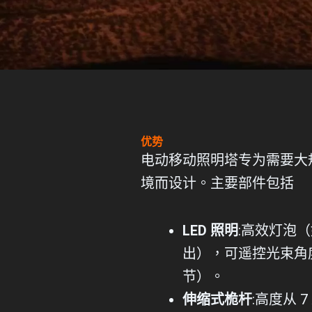
优势
电动移动照明塔专为需要大
境而设计。主要部件包括
LED 照明
:高效灯泡（如
出），可遥控光束角度（
节）。
伸缩式桅杆
:高度从 7